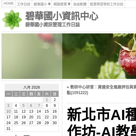
HOME
工作日誌
碧華國小
網路管理
自由軟體
智慧學習學校工作日誌
碧華國小資訊中心
碧華國小資訊管理工作日誌
«
教研中心研習：資通安全風險評估與
八月 2026
點(1091222)
一
二
三
四
五
六
日
1
2
3
4
5
6
7
8
9
新北市AI
10
11
12
13
14
15
16
17
18
19
20
21
22
23
24
25
26
27
28
29
30
作坊-AI
31