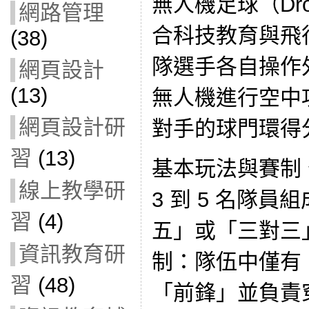
無人機足球（Dro
網路管理
合科技教育與飛
(38)
隊選手各自操作
網頁設計
(13)
無人機進行空中
網頁設計研
對手的球門環得
習
(13)
基本玩法與賽制
線上教學研
3 到 5 名隊
習
(4)
五」或「三對三
資訊教育研
制：隊伍中僅有 
習
(48)
「前鋒」並負責