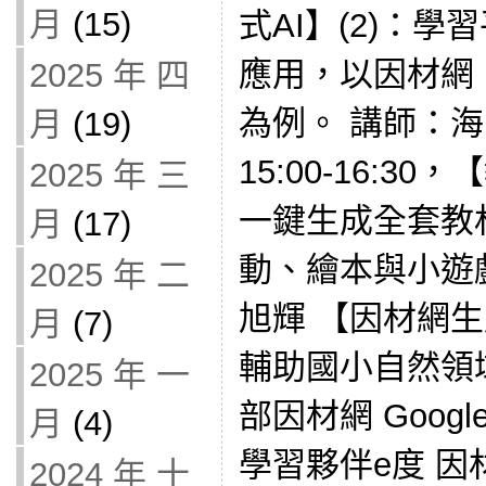
月
(15)
式AI】(2)：學
應用，以因材網、Ge
2025 年 四
為例。 講師：海
月
(19)
15:00-16:3
2025 年 三
一鍵生成全套教
月
(17)
動、繪本與小遊
2025 年 二
旭輝 【因材網生成
月
(7)
輔助國小自然領
2025 年 一
部因材網 Google
月
(4)
學習夥伴e度 因
2024 年 十