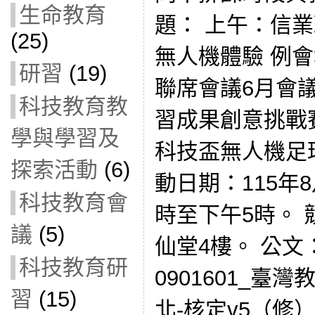
生命教育
題： 上午：信
(25)
無人機體驗 例會
研習
(19)
聯席會議6月會議紀錄
科技教育教
習成果創意挑戰
學與學習及
科技盃無人機足
探索活動
(6)
動日期：115年
科技教育會
時至下午5時。
議
(5)
仙堂4樓。 公文： 
科技教育研
0901601_
習
(15)
北-核定v5（修