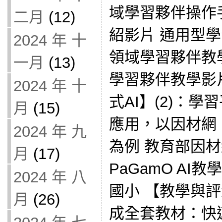
域學習夥伴操作
二月
(12)
紹影片 通用型
2024 年 十
領域學習夥伴教
一月
(13)
學習夥伴教學影
2024 年 十
式AI】(2)：學
月
(15)
應用，以因材網、Ge
2024 年 九
為例 教育部因材
月
(17)
PaGamO AI教學
2024 年 八
國小 【教學與評
月
(26)
成全套教材：快