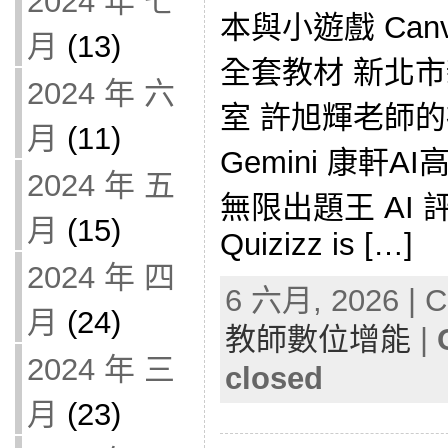
2024 年 七
本與小遊戲 Can
月
(13)
全套教材 新北
2024 年 六
室 許旭輝老師的社
月
(11)
Gemini 康軒AI
2024 年 五
無限出題王 AI 
月
(15)
Quizizz is […]
2024 年 四
6 六月, 2026 | C
月
(24)
教師數位增能
|
2024 年 三
closed
月
(23)