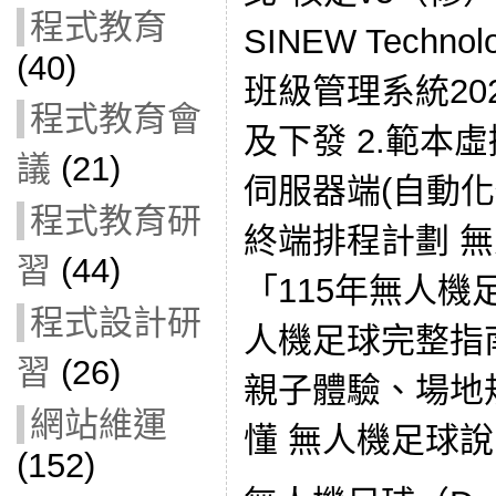
程式教育
SINEW Techn
(40)
班級管理系統2026
程式教育會
及下發 2.範本虛
議
(21)
伺服器端(自動化
程式教育研
終端排程計劃 無
習
(44)
「115年無人機
程式設計研
人機足球完整指
習
(26)
親子體驗、場地
網站維運
懂 無人機足球
(152)