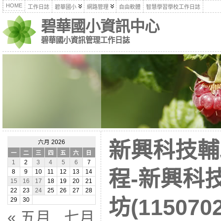
HOME
工作日誌
碧華國小
網路管理
自由軟體
智慧學習學校工作日誌
碧華國小資訊中心
碧華國小資訊管理工作日誌
新興科技輔
六月 2026
一
二
三
四
五
六
日
1
2
3
4
5
6
7
程-新興科
8
9
10
11
12
13
14
15
16
17
18
19
20
21
22
23
24
25
26
27
28
坊(115070
29
30
« 五月
七月