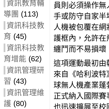
資訊教育輔
員則必須操作無
導團
(113)
手或防守自家半
資訊科技教
人機被包覆在網
育
(45)
護框內，允許在
資訊科技教
纏鬥而不易損壞
育增能
(62)
這項運動最初由
資訊管理研
來自《哈利波特
習
(43)
球無人機產業蓬
資訊管理維
正式納入國際賽
護
(80)
也迅速擴展至校