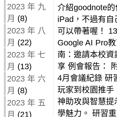
2023 年 九
介紹goodnot
月
(8)
iPad，不過有
2023 年 八
可以帶著喔！ 13:
月
(22)
Google AI 
南：邀請本校資
2023 年 七
享 例會報告： 
月
(13)
4月會議紀錄 研
2023 年 六
玩家到校園推手：玩轉
月
(8)
神助攻與智慧提
2023 年 五
學魅力。 研習
月
(21)