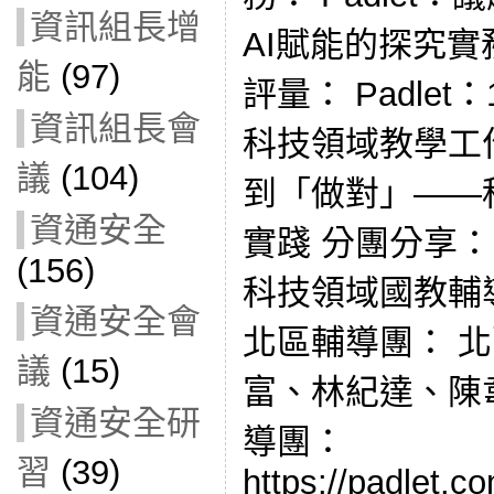
資訊組長增
AI賦能的探究實
能
(97)
評量： Padle
資訊組長會
科技領域教學工
議
(104)
到「做對」——
資通安全
實踐 分團分享
(156)
科技領域國教輔
資通安全會
北區輔導團： 
議
(15)
富、林紀達、陳
資通安全研
導團：
習
(39)
https://padlet.c