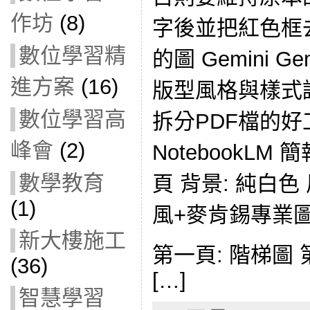
作坊
(8)
字後並把紅色框去
數位學習精
的圖 Gemini
進方案
(16)
版型風格與樣式
數位學習高
拆分PDF檔的好工具
峰會
(2)
NotebookLM 
數學教育
頁 背景: 純白色 
(1)
風+麥肯錫專業
新大樓施工
第一頁: 階梯圖 
(36)
[…]
智慧學習