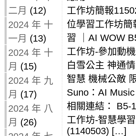
二月
(12)
工作坊簡報1150
位學習工作坊簡報
2024 年 十
習 ｜AI WOW 
一月
(13)
工作坊-參加動機
2024 年 十
白雪公主 神通情人
月
(15)
智慧 機械公敵 限
2024 年 九
Suno：AI Musi
月
(17)
相關連結： B5-
2024 年 八
工作坊-智慧學
月
(26)
(1140503) […]