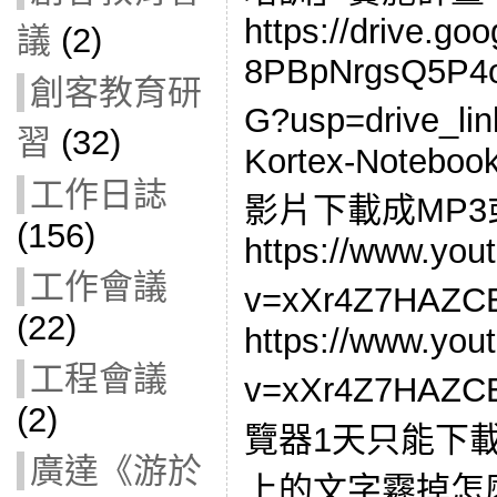
https://drive.goo
議
(2)
8PBpNrgsQ5P4o
創客教育研
G?usp=drive_
習
(32)
Kortex-Noteboo
工作日誌
影片下載成MP3
(156)
https://www.you
工作會議
v=xXr4Z7HAZ
(22)
https://www.you
工程會議
v=xXr4Z7HA
(2)
覽器1天只能下載1
廣達《游於
上的文字霧掉怎