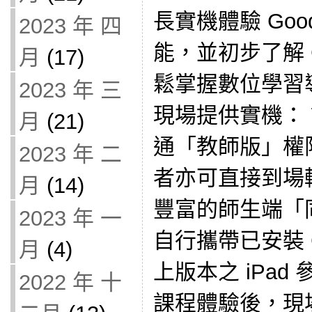
長實機體驗 Good
2023 年 四
能，並初步了解 C
月
(17)
鬆掌握數位學習
2023 年 三
現場提供實機： 
月
(21)
通「教師版」權限
2023 年 二
者亦可直接到場
月
(14)
豐富的師生端「
2023 年 一
自行攜帶已安裝 G
月
(4)
上版本之 iPad
2022 年 十
課程體驗後，現