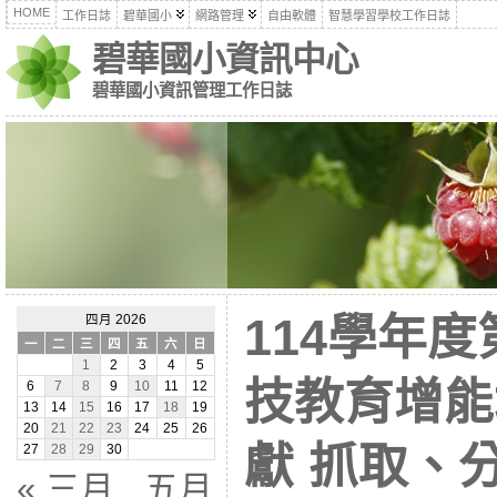
HOME
工作日誌
碧華國小
網路管理
自由軟體
智慧學習學校工作日誌
碧華國小資訊中心
碧華國小資訊管理工作日誌
114學年
四月 2026
一
二
三
四
五
六
日
1
2
3
4
5
技教育增能
6
7
8
9
10
11
12
13
14
15
16
17
18
19
20
21
22
23
24
25
26
獻 抓取、
27
28
29
30
« 三月
五月