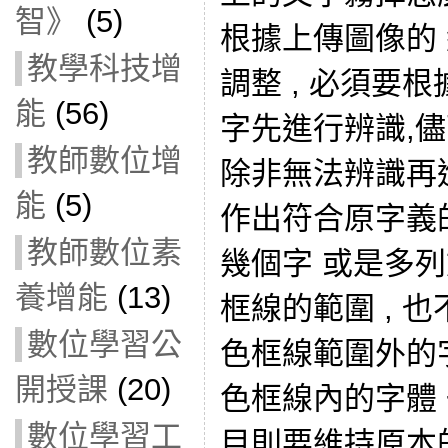
智》
(5)
根據上傳圖像的
教學科技增
調整 , 必須要
能
(56)
字先進行辨識,
教師數位增
除非無法辨識再
能
(5)
作出符合原字義
教師數位素
幾個字 或是多列
養增能
(13)
框線的範圍 , 
數位學習公
色框線範圍外的
開授課
(20)
色框線內的字體 
數位學習工
目則要維持原本