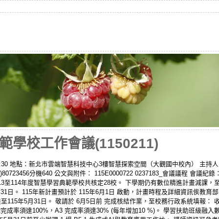
學校工作會議(1150211)
上午10:30 地點：新北市雲端智慧科技中心3樓智慧探索空間（大觀國中校內） 
723456分機640 公文與附件： 115E0000722 0237183_會議議程 會
13至114年度智慧學習典範學校共核定28校。 下學期仍有數位精進計畫減課，至1
31日。 115年新計畫預計於 115年6月1日 啟動，計畫時程及詳細資訊俟教育
115年5月31日。 敬請於 6月5日前 完成核結作業，至校務行政系統填報：
完成率須達100%，A3 完成率須達30% (每年增加10 %)。 學習扶助班級融