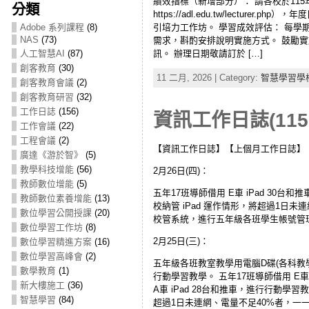
績效指標（新增部分）： 請各校於115年
分類
https://adl.edu.tw/lect
引培力工作坊。 學習成效評估： 每學
Adobe 系列課程
(8)
NAS
(73)
需求，斟酌安排說明實施方式。 鼓勵實
訊。 辦理日期敬請訂於 […]
人工智慧AI
(87)
創客教育
(30)
11 二月, 2026 | Category:
智慧學習學
創客教育會議
(2)
創客教育研習
(32)
工作日誌
(156)
資訊工作日誌(115
工作會議
(22)
工程會議
(2)
【資訊工作日誌】【上個月工作日誌】
廣達《游於智》
(5)
教學科技增能
(56)
2月26日(四)：
教師數位增能
(5)
五年17班導師借用 E車 iPad 30台
教師數位素養增能
(13)
校納管 iPad 運作情形，將超過1日未
數位學習公開授課
(20)
校管系統，進行五年級各班學生帳號管
數位學習工作坊
(8)
2月25日(三)：
數位學習精進方案
(16)
數位學習高峰會
(2)
五年級各班教室教學用電腦D碟(各科教學光
數學教育
(1)
行動學習教學。 五年17班導師借用 E車 
新大樓施工
(36)
A車 iPad 28台和推車，進行行動學習教
智慧學習
(84)
超過1日未連網、電量不足40%者，一一通