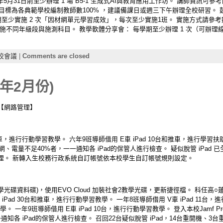
5月31日前至少辦理 1 場 B5-1 生成式AI與教育應用工作坊。 講師資訊可
urer.php），年度目標為各典範學校編制教師數100% ，建議備課日或週三下午辦理全校研
期至少實施 2 次「因材網單元學習成效」，每次至少實施1班。 實施方式請參
施不同年級段與施測科目。 教學軟體分享會： 每學期至少辦理 1 次（可辦理
校會議
|
Comments are closed
年2月份)
【網路管理】
和推車，進行行動學習教學。 六年9班導師借用 E車 iPad 10台和推車，進行學習扶
連網、電量不足40%者，一一通知各 iPad的保管人進行檢查。 疑似脫管 iPad
理。 新轉入生校務行政系統自訂帳號依本校學生自訂帳號規則設定。
碟資料碟)，使用EVO Cloud 加裝社會2教學光碟，更新捷徑檔。 科任高○蓮老
iPad 30台和推車，進行行動學習教學。 一年8班導師借用 V車 iPad 11
學。 一年9班導師借用 E車 iPad 10台，進行行動學習教學。 登入本校Jamf P
知各 iPad的保管人進行檢查。 召回22台疑似脫管 iPad，14台重開機、