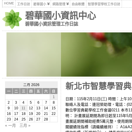
HOME
工作日誌
碧華國小
網路管理
自由軟體
智慧學習學校工作日誌
碧華國小資訊中心
碧華國小資訊管理工作日誌
新北市智慧學習典範
二月 2026
一
二
三
四
五
六
日
1
日期：115年2月11日(三) 時間：
2
3
4
5
6
7
8
聯絡人及電話：連冠榮助理，電話：(02)80
9
10
11
12
13
14
15
數位學習典範學校工作會議0211 本市1
16
17
18
19
20
21
22
明： 計畫展延期間為即日起至115年5月
23
24
25
26
27
28
畫展延期間補助經費5萬元整，使用期限至
« 一月
三月 »
關鍵績效指標（請繼續維持）： A1&A2