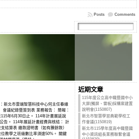
Posts
Comments
近期文章
115年度公立高中職暨國中小
大屏(觸屏、雷板)採購案建置
主持人：新北市雲端智慧科技中心何主任春緣
說明會(1150807)
議紀錄： 會議紀錄暨簽到表 業務報告： 簡報：
15年6月30日止。 114年計畫展延說
新北市智慧學習典範學校工
部公告。 114年展延計畫經費與核結： 計
作會議(1150819)
 收支結算表 繳款證明書（如有賸餘款）
新北市115學年度高中職暨國
入數位教學之班級數比率須達50%。 關鍵
中小資訊組長業務聯繫會議