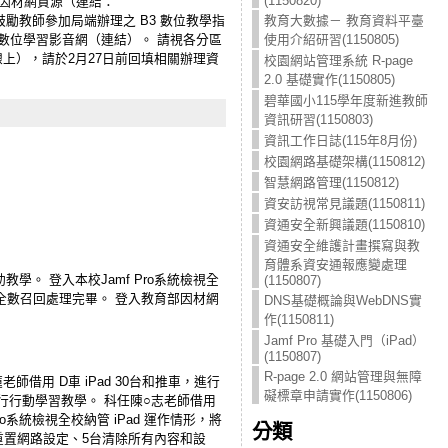
(1150820)
參考因材網資源（連結：
習。 鼓勵教師參加局端辦理之 B3 數位教學指
教育大數據－ 教育資料平臺
考數位學習影音網（連結）。 請視各分區
使用介紹研習(1150805)
線上），請於2月27日前回填相關辦理資
校園網站管理系統 R-page
2.0 基礎實作(1150805)
碧華國小115學年度新進教師
資訊研習(1150803)
資訊工作日誌(115年8月份)
校園網路基礎架構(1150812)
智慧網路管理(1150812)
資安訪視常見議題(1150811)
資通安全新興議題(1150810)
資通安全維護計畫撰寫與教
育體系資安通報應變處理
助教學。 登入本校Jamf Pro系統檢視全
(1150807)
 已全數召回處理完畢。 登入教育部因材網
DNS基礎概論與WebDNS實
作(1150811)
Jamf Pro 基礎入門（iPad）
(1150807)
R-page 2.0 網站管理與無障
師借用 D車 iPad 30台和推車，進行
礙標章申請實作(1150806)
台，進行行動學習教學。 科任陳○志老師借用
ro系統檢視全校納管 iPad 運作情形，將
分類
3台重置網路設定、5台清除所有內容和設