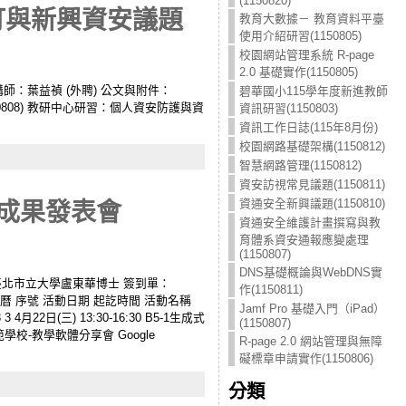
(1150820)
訂與新興資安議題
教育大數據－ 教育資料平臺
使用介紹研習(1150805)
校園網站管理系統 R-page
2.0 基礎實作(1150805)
-bsu 講師：葉益禎 (外聘) 公文與附件：
碧華國小115學年度新進教師
0808) 教研中心研習：個人資安防護與資
資訊研習(1150803)
資訊工作日誌(115年8月份)
校園網路基礎架構(1150812)
智慧網路管理(1150812)
資安訪視常見議題(1150811)
資通安全新興議題(1150810)
學成果發表會
資通安全維護計畫撰寫與教
育體系資安通報應變處理
(1150807)
DNS基礎概論與WebDNS實
授：臺北市立大學盧東華博士 簽到單：
作(1150811)
曆 序號 活動日期 起訖時間 活動名稱
Jamf Pro 基礎入門（iPad）
4月22日(三) 13:30-16:30 B5-1生成式
(1150807)
 典範學校-教學軟體分享會 Google
R-page 2.0 網站管理與無障
礙標章申請實作(1150806)
分類