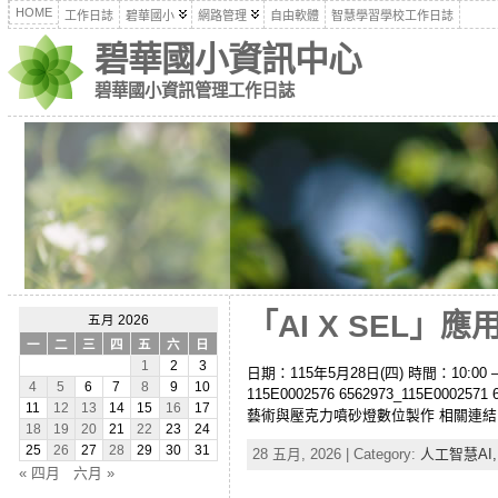
HOME
工作日誌
碧華國小
網路管理
自由軟體
智慧學習學校工作日誌
碧華國小資訊中心
碧華國小資訊管理工作日誌
「AI X SEL」
五月 2026
一
二
三
四
五
六
日
1
2
3
日期：115年5月28日(四) 時間：10
4
5
6
7
8
9
10
115E0002576 6562973_115E
11
12
13
14
15
16
17
藝術與壓克力噴砂燈數位製作 相關連結： 資
18
19
20
21
22
23
24
25
26
27
28
29
30
31
28 五月, 2026 | Category:
人工智慧AI
« 四月
六月 »