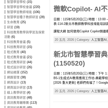
智慧學習學校
(15)
智慧學習學校會議
(220)
微軟Copilot- A
智慧學習教師增能
(106)
智慧學習種子教師研習
(28)
日期：115年5月20日(三) 時間：13:00 – 16
生命教育
(25)
表-114-2新北市教師教學科技增能培訓課程 課程資
研習
(19)
課程大綱 如何使用Copilot Copilot
科技教育教學與學習及探索
活動
(6)
20 五月, 2026 | Category:
人工智慧AI
科技教育會議
(5)
科技教育研習
(15)
程式教育
(40)
新北市智慧學習典範學
程式教育會議
(21)
(1150520)
程式教育研習
(44)
程式設計研習
(26)
網站維運
(152)
日期：115年5月20日(三) 時間：下午 1:3
網路管理
(38)
B5-1生成式AI教育應用工作坊-典範學校場
網頁設計
(13)
[2026 重大更新] 老師們有福了！Goog
網頁設計研習
(13)
20 五月, 2026 | Category:
人工智慧AI
線上教學研習
(4)
資訊教育研習
(48)
資訊教育輔導團
(113)
資訊科技教育
(45)