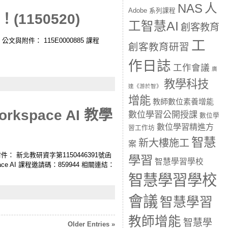
人
NAS
Adobe 系列課程
(1150520)
工智慧AI
創客教育
hare 公文與附件： 115E0000885 課程
工
創客教育研習
作日誌
工作會議
廣
教學科技
達《游於智》
增能
教師數位素養增能
space AI 教學
數位學習公開授課
數位學
數位學習精進方
習工作坊
智慧
新大樓施工
案
文與附件： 新北教研資字第1150446391號函
學習
智慧學習學校
e AI 課程邀請碼：859944 相關連結：
智慧學習學校
會議
智慧學習
教師增能
智慧學
Older Entries »