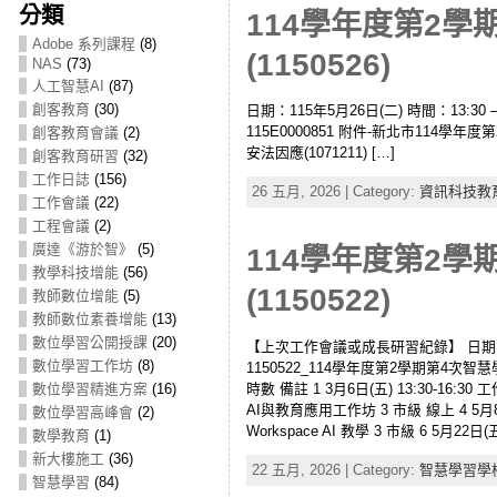
分類
114學年度第2
Adobe 系列課程
(8)
(1150526)
NAS
(73)
人工智慧AI
(87)
創客教育
(30)
日期：115年5月26日(二) 時間：13:30 –
115E0000851 附件-新北市114
創客教育會議
(2)
安法因應(1071211) […]
創客教育研習
(32)
工作日誌
(156)
26 五月, 2026 | Category:
資訊科技教
工作會議
(22)
工程會議
(2)
廣達《游於智》
(5)
114學年度第2
教學科技增能
(56)
(1150522)
教師數位增能
(5)
教師數位素養增能
(13)
數位學習公開授課
(20)
【上次工作會議或成長研習紀錄】 日期：11
數位學習工作坊
(8)
1150522_114學年度第2學期第
時數 備註 1 3月6日(五) 13:30-16:30
數位學習精進方案
(16)
AI與教育應用工作坊 3 市級 線上 4 5月8日
數位學習高峰會
(2)
Workspace AI 教學 3 市級 6 5月2
數學教育
(1)
新大樓施工
(36)
22 五月, 2026 | Category:
智慧學習學
智慧學習
(84)