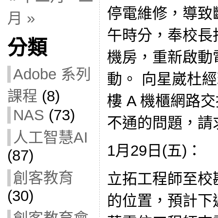
停電維修，導致
月 »
午時分，奉校長
分類
機房，重新啟動
Adobe 系列
動。 向星崴杜
課程
(8)
樓 A 機櫃網路交換器
NAS
(73)
不通的問題，請
人工智慧AI
1月29日(五)：
(87)
創客教育
立拓工程師至校
(30)
的位置，預計下