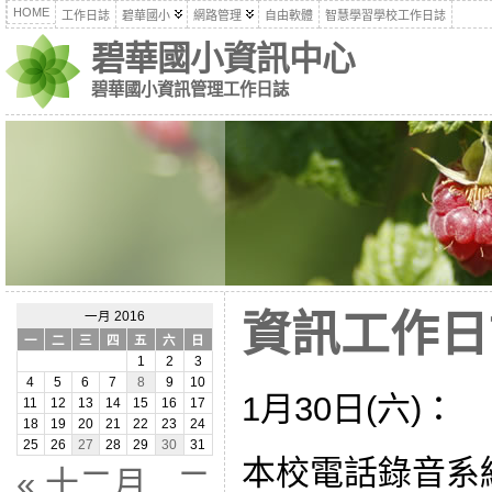
HOME
工作日誌
碧華國小
網路管理
自由軟體
智慧學習學校工作日誌
碧華國小資訊中心
碧華國小資訊管理工作日誌
資訊工作日誌
一月 2016
一
二
三
四
五
六
日
1
2
3
4
5
6
7
8
9
10
1月30日(六)：
11
12
13
14
15
16
17
18
19
20
21
22
23
24
25
26
27
28
29
30
31
本校電話錄音系
« 十二月
二