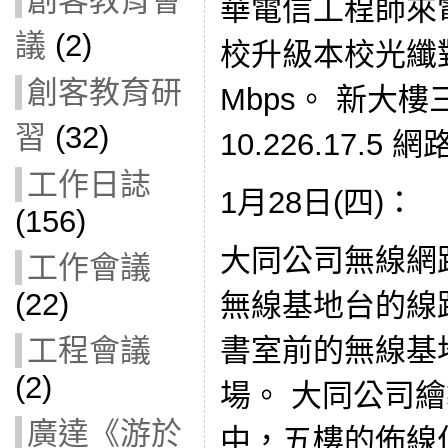
創客教育會
華電信工程師來
議
(2)
校升級本校光纖對
創客教育研
Mbps。 新大
習
(32)
10.226.17.5
工作日誌
1月28日(四)：
(156)
大同公司無線網
工作會議
(22)
無線基地台的線路
書室前的無線基
工程會議
(2)
場。 大同公司
廣達《游於
中，五樓的佈線