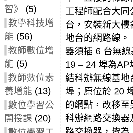
智》
(5)
工程師配合大同
教學科技增
台，安裝新大樓
能
(56)
地台的網路線。 
教師數位增
器須插 6 台無
能
(5)
19 – 24 埠為
教師數位素
結科辦無線基地台
養增能
(13)
埠；原位於 20
的網點，改移至
數位學習公
科辦網路交換器及
開授課
(20)
路交換器，皆為 DL
數位學習工