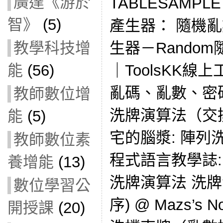
廣達《游於
TABLESAMPLE
智》
(5)
產生器： 隨機
教學科技增
生器－Rando
能
(56)
｜ToolsKK線
亂碼、亂數、密
教師數位增
洗牌演算法（交換
能
(5)
宅的腦漿: 陣列洗牌程
教師數位素
程式語言教學誌: J
養增能
(13)
洗牌演算法 洗
數位學習公
序) @ Mazs’s N
開授課
(20)