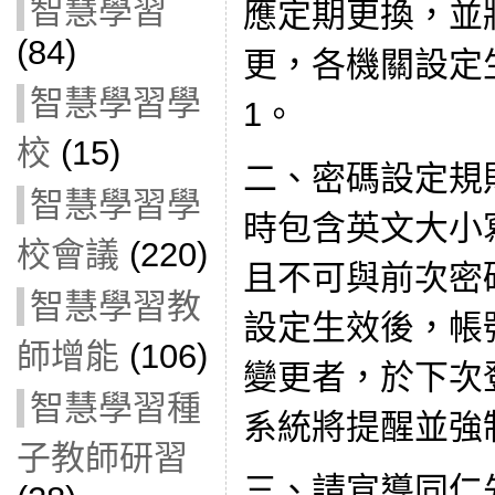
智慧學習
應定期更換，並
(84)
更，各機關設定
智慧學習學
1。
校
(15)
二、密碼設定規
智慧學習學
時包含英文大小
校會議
(220)
且不可與前次密
智慧學習教
設定生效後，帳
師增能
(106)
變更者，於下次
智慧學習種
系統將提醒並強
子教師研習
三、請宣導同仁