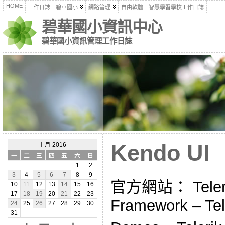
HOME
工作日誌
碧華國小
網路管理
自由軟體
智慧學習學校工作日誌
碧華國小資訊中心
碧華國小資訊管理工作日誌
Kendo UI
十月 2016
一
二
三
四
五
六
日
1
2
3
4
5
6
7
8
9
官方網站： Teleri
10
11
12
13
14
15
16
17
18
19
20
21
22
23
Framework – Tel
24
25
26
27
28
29
30
31