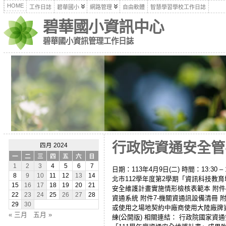
HOME
工作日誌
碧華國小
網路管理
自由軟體
智慧學習學校工作日誌
碧華國小資訊中心
碧華國小資訊管理工作日誌
行政院資通安全管考系
四月 2024
一
二
三
四
五
六
日
1
2
3
4
5
6
7
日期：113年4月9日(二) 時間：13:30 – 1
8
9
10
11
12
13
14
北市112學年度第2學期「資訊科技教育增能
15
16
17
18
19
20
21
安全維護計畫實施情形檢核表範本 附件
22
23
24
25
26
27
28
資通系統 附件7-機關資通訊設備清冊 
29
30
或使用之場地契約中廠商使用大陸廠牌資通
« 三月
五月 »
練(公開版) 相關連結： 行政院國家