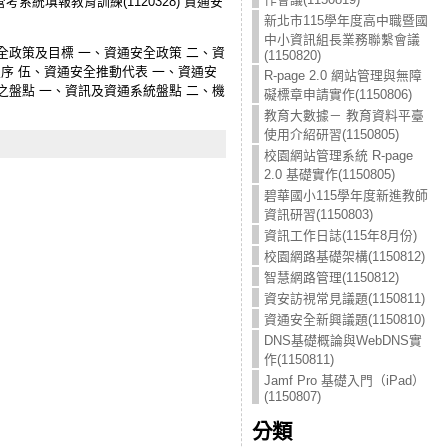
系統填報教育訓練(1120328) 資通安
新北市115學年度高中職暨國
中小資訊組長業務聯繫會議
全政策及目標 一、資通安全政策 二、資
(1150820)
序 伍、資通安全推動代表 一、資通安
R-page 2.0 網站管理與無障
之盤點 一、資訊及資通系統盤點 二、機
礙標章申請實作(1150806)
教育大數據－ 教育資料平臺
使用介紹研習(1150805)
校園網站管理系統 R-page
2.0 基礎實作(1150805)
碧華國小115學年度新進教師
資訊研習(1150803)
資訊工作日誌(115年8月份)
校園網路基礎架構(1150812)
智慧網路管理(1150812)
資安訪視常見議題(1150811)
資通安全新興議題(1150810)
DNS基礎概論與WebDNS實
作(1150811)
Jamf Pro 基礎入門（iPad）
(1150807)
分類