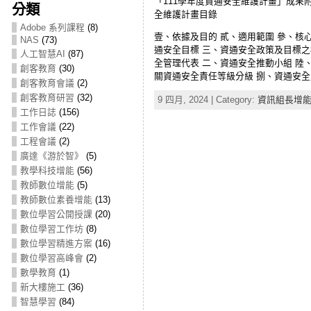
「111學年度資通安全維護計畫」成果附件暨
分類
全維護計畫目錄
Adobe 系列課程
(8)
壹、依據及目的 貳、適用範圍 參、核
NAS
(73)
通安全目標 三、資通安全政策及目標之
人工智慧AI
(87)
全管理代表 二、資通安全推動小組 陸
創客教育
(30)
關資通安全責任等級分級 捌、資通安全風
創客教育會議
(2)
創客教育研習
(32)
9 四月, 2024 | Category:
資訊組長增能
工作日誌
(156)
工作會議
(22)
工程會議
(2)
廣達《游於智》
(5)
教學科技增能
(56)
教師數位增能
(5)
教師數位素養增能
(13)
數位學習公開授課
(20)
數位學習工作坊
(8)
數位學習精進方案
(16)
數位學習高峰會
(2)
數學教育
(1)
新大樓施工
(36)
智慧學習
(84)