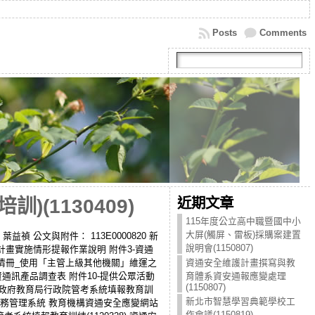
Posts
Comments
近期文章
(1130409)
115年度公立高中職暨國中小
大屏(觸屏、雷板)採購案建置
 講師：葉益禎 公文與附件： 113E0000820 新
說明會(1150807)
維護計畫實施情形提報作業說明 附件3-資通
產清冊_使用「主管上級其他機關」維運之
資通安全維護計畫撰寫與教
資通訊產品調查表 附件10-提供公眾活動
育體系資安通報應變處理
(1150807)
北市政府教育局行政院管考系統填報教育訓
新北市智慧學習典範學校工
業務管理系統 教育機構資通安全應變網站
作會議(1150819)