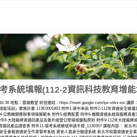
統填報(112-2資訊科技教育增能培訓)
6:30 地點：雲端教室 研習連結：https://meet.google.com/ipv-vdvx-ioo
培訓」實施計畫 113E0001903 附件1-資中來函 附件2-112年資通安全
4-公務機關應辦事項填報範本 附件5-經費配置 附件6-機關資通系統與服務資
附件8-大陸廠牌資通訊產品及委外經營公眾場域盤點原則 附件9-112年大陸廠牌
訊產品調查表 附件11-管考系統帳號申請手冊_1130307 課程內容： 新
資通安全會報資通安全作業管考系統 資安人員身分驗證系統 新北市校園資通安全