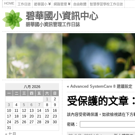
HOME
工作日誌
碧華國小
網路管理
自由軟體
智慧學習學校工作日誌
碧華國小資訊中心
碧華國小資訊管理工作日誌
«
Advanced SystemCare 8 建議設定
八月 2026
一
二
三
四
五
六
日
受保護的文章
1
2
3
4
5
6
7
8
9
10
11
12
13
14
15
16
該內容受密碼保護。如欲檢視請在下方
17
18
19
20
21
22
23
24
25
26
27
28
29
30
密碼：
31
« 七月