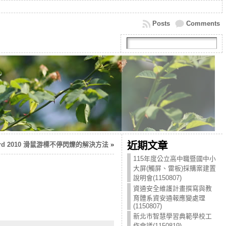
Posts
Comments
近期文章
 Word 2010 滑鼠游標不停閃爍的解決方法
»
115年度公立高中職暨國中小
大屏(觸屏、雷板)採購案建置
說明會(1150807)
資通安全維護計畫撰寫與教
育體系資安通報應變處理
(1150807)
新北市智慧學習典範學校工
作會議(1150819)