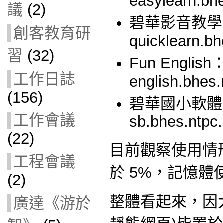
easylearn.bh
議
(2)
碧華影音教學
創客教育研
quicklearn.bh
習
(32)
Fun English
工作日誌
english.bhes.
(156)
碧華國小軟體
工作會議
sb.bhes.ntpc
(22)
目前觀察使用情形
工程會議
於 5%，記憶體使
(2)
整體看起來，因
廣達《游於