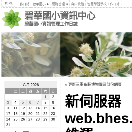
HOME
工作日誌
碧華國小
網路管理
自由軟體
智慧學習學校工作日誌
碧華國小資訊中心
碧華國小資訊管理工作日誌
«
更新三重布莊博物園區部份網頁
八月 2026
一
二
三
四
五
六
日
新伺服器
1
2
3
4
5
6
7
8
9
10
11
12
13
14
15
16
web.bhes.
17
18
19
20
21
22
23
24
25
26
27
28
29
30
31