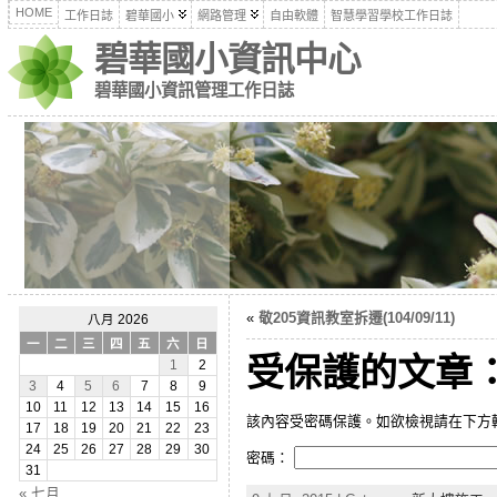
HOME
工作日誌
碧華國小
網路管理
自由軟體
智慧學習學校工作日誌
碧華國小資訊中心
碧華國小資訊管理工作日誌
«
敬205資訊教室拆遷(104/09/11)
八月 2026
一
二
三
四
五
六
日
受保護的文章：新
1
2
3
4
5
6
7
8
9
10
11
12
13
14
15
16
該內容受密碼保護。如欲檢視請在下方
17
18
19
20
21
22
23
24
25
26
27
28
29
30
密碼：
31
« 七月