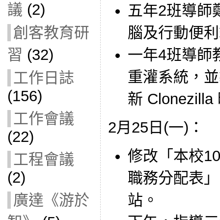
議
(2)
五年2班導師
腦及行動便利
創客教育研
一年4班導師教
習
(32)
重灌系統，並製
工作日誌
(156)
新 Clonezil
工作會議
2月25日(一)：
(22)
修改「本校1
工程會議
(2)
職務分配表」
站。
廣達《游於