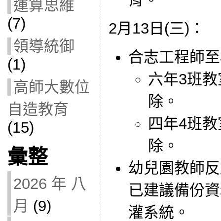
運算思維
(7)
2月13日(三)：
領導統御
合志工程師至
(1)
六年3班
高師大數位
除。
自造教育
四年4班
(15)
除。
彙整
幼兒園教師反
2026 年 八
已建議備份資
月
(9)
灌系統。