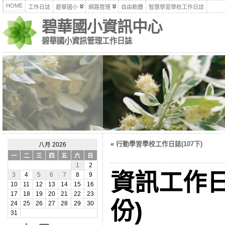
HOME
工作日誌
碧華國小
網路管理
自由軟體
智慧學習學校工作日誌
碧華國小資訊中心
碧華國小資訊管理工作日誌
«
行動學習學校工作日誌(107下)
八月 2026
一
二
三
四
五
六
日
1
2
資訊工作日
3
4
5
6
7
8
9
10
11
12
13
14
15
16
17
18
19
20
21
22
23
份)
24
25
26
27
28
29
30
31