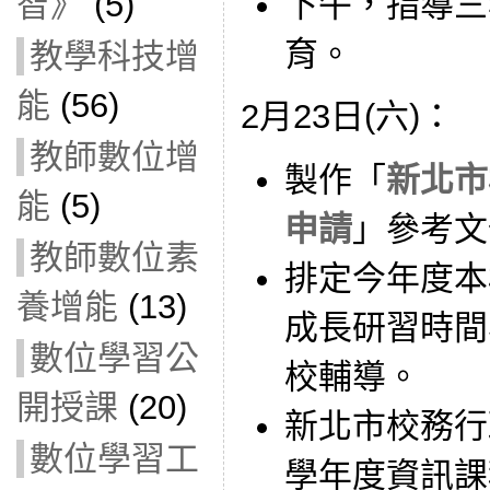
下午，指導三
智》
(5)
育。
教學科技增
能
(56)
2月23日(六)：
教師數位增
製作「
新北市
能
(5)
申請
」參考文
教師數位素
排定今年度本
養增能
(13)
成長研習時間
數位學習公
校輔導。
開授課
(20)
新北市校務行
數位學習工
學年度資訊課程