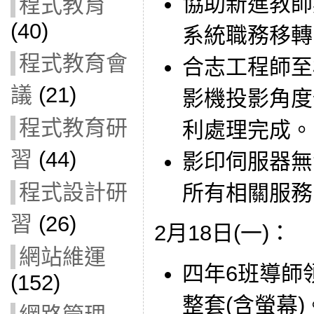
協助新進教師
程式教育
(40)
系統職務移轉
程式教育會
合志工程師至
議
(21)
影機投影角度
程式教育研
利處理完成。
習
(44)
影印伺服器無
程式設計研
所有相關服務
習
(26)
2月18日(一)：
網站維運
四年6班導師領
(152)
整套(含螢幕)