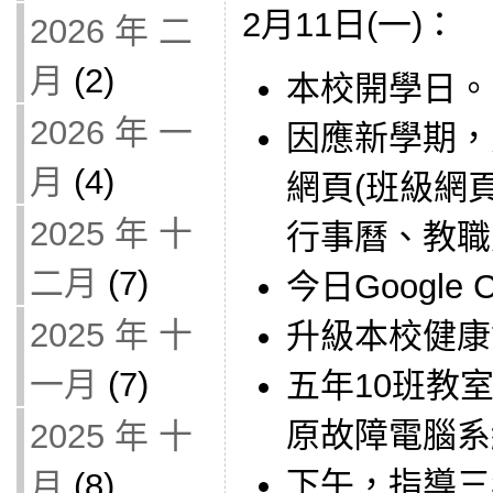
2月11日(一)：
2026 年 二
月
(2)
本校開學日。
2026 年 一
因應新學期，
月
(4)
網頁(班級網
2025 年 十
行事曆、教職
二月
(7)
今日Google
2025 年 十
升級本校健康
一月
(7)
五年10班教室
原故障電腦系
2025 年 十
下午，指導三
月
(8)