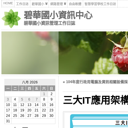
HOME
工作日誌
碧華國小
網路管理
自由軟體
智慧學習學校工作日誌
碧華國小資訊中心
碧華國小資訊管理工作日誌
«
104年度行政用電腦及資訊相關設備
八月 2026
一
二
三
四
五
六
日
1
2
三大IT應用架
3
4
5
6
7
8
9
10
11
12
13
14
15
16
17
18
19
20
21
22
23
24
25
26
27
28
29
30
31