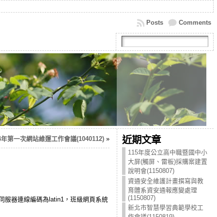
Posts
Comments
近期文章
04年第一次網站維運工作會議(1040112)
»
115年度公立高中職暨國中小
大屏(觸屏、雷板)採購案建置
說明會(1150807)
資通安全維護計畫撰寫與教
育體系資安通報應變處理
(1150807)
MySQL伺服器連線編碼為latin1，班級網頁系統
新北市智慧學習典範學校工
作會議(1150819)