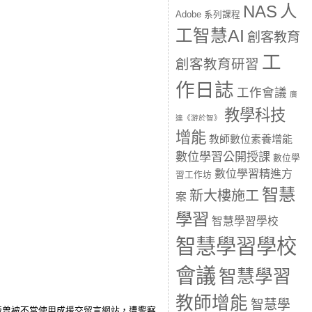
人
NAS
Adobe 系列課程
工智慧AI
創客教育
工
創客教育研習
作日誌
工作會議
廣
教學科技
達《游於智》
增能
教師數位素養增能
數位學習公開授課
數位學
數位學習精進方
習工作坊
智慧
新大樓施工
案
學習
智慧學習學校
智慧學習學校
會議
智慧學習
教師增能
智慧學
版曾被不當使用成援交留言網站，遭警察