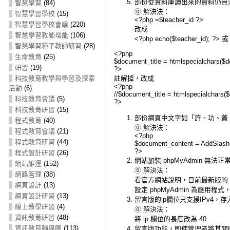
部份從資料庫讀出來的資料仍無
智慧學習
(84)
⓪ 解決法：
智慧學習學校
(15)
<?php =$teacher_id ?>
智慧學習學校會議
(220)
改成
智慧學習教師增能
(106)
<?php echo($teacher_id); ?> 或
智慧學習種子教師研習
(28)
<?php
生命教育
(25)
$document_title = htmlspecialchars($d
研習
(19)
?>
註解掉，改成
科技教育教學與學習及探索
<?php
活動
(6)
//$document_title = htmlspecialchars($
科技教育會議
(5)
?>
科技教育研習
(15)
部份網頁中文字如「許、功、蓋
程式教育
(40)
⓪ 解決法：
程式教育會議
(21)
<?php
程式教育研習
(44)
$document_content = AddSlash
?>
程式設計研習
(26)
網站加裝 phpMyAdmin 無法正
網站維運
(152)
⓪ 解決法：
網路管理
(38)
看官方網站說明，目前最新版的 phpM
網頁設計
(13)
設定 phpMyAdmin 為應用程式，ph
網頁設計研習
(13)
留言版的ip欄位只支援IPv4，存
線上教學研習
(4)
⓪ 解決法：
資訊教育研習
(48)
將 ip 欄位的長度改為 40
資訊教育輔導團
(113)
留言版功能，即使管理者將其關