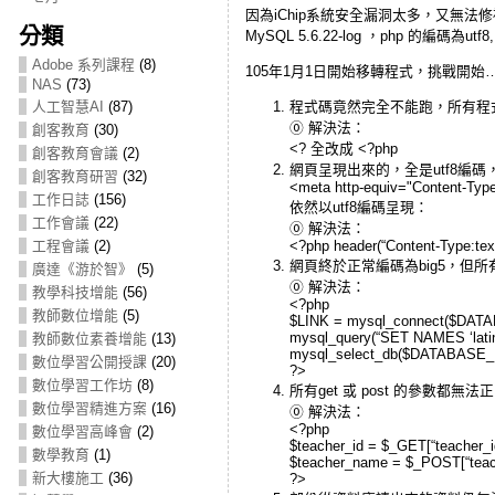
因為iChip系統安全漏洞太多，又無法修補，加上
分類
MySQL 5.6.22-log ，php 的編
Adobe 系列課程
(8)
105年1月1日開始移轉程式，挑戰開始
NAS
(73)
程式碼竟然完全不能跑，所有程
人工智慧AI
(87)
⓪ 解決法：
創客教育
(30)
<? 全改成 <?php
創客教育會議
(2)
網頁呈現出來的，全是utf8編
創客教育研習
(32)
<meta http-equiv="Content-Type
工作日誌
(156)
依然以utf8編碼呈現：
工作會議
(22)
⓪ 解決法：
<?php header(“Content-Type:text
工程會議
(2)
網頁終於正常編碼為big5，但
廣達《游於智》
(5)
⓪ 解決法：
教學科技增能
(56)
<?php
教師數位增能
(5)
$LINK = mysql_connect($D
mysql_query(“SET NAMES ‘latin
教師數位素養增能
(13)
mysql_select_db($DATABASE_
數位學習公開授課
(20)
?>
數位學習工作坊
(8)
所有get 或 post 的參數都無
數位學習精進方案
(16)
⓪ 解決法：
<?php
數位學習高峰會
(2)
$teacher_id = $_GET[“teacher_i
數學教育
(1)
$teacher_name = $_POST[“teac
新大樓施工
(36)
?>