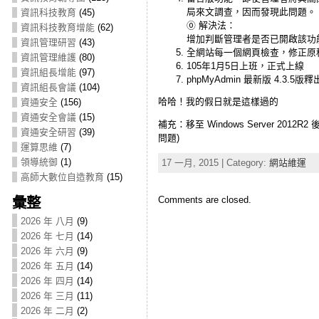
局來文調查，因而發現此問題。
資訊科技教育
(45)
⓪ 解決法：
資訊科技教育增能
(62)
增加判斷管理者是否已開啟該功
資訊管理研習
(43)
全網站每一個網頁檢查，修正原
資訊管理維護
(80)
105年1月5日上班，正式上線
資訊組長增能
(97)
phpMyAdmin 最新版 4.3.
資訊組長會議
(104)
哈哈！我的假日就是這樣過的
資通安全
(156)
資通安全會議
(15)
補充：移至 Windows Server
資通安全研習
(39)
問題)
運算思維
(7)
領導統御
(1)
17 一月, 2015 | Category:
網站維運
高師大數位自造教育
(15)
Comments are closed.
彙整
2026 年 八月
(9)
2026 年 七月
(14)
2026 年 六月
(9)
2026 年 五月
(14)
2026 年 四月
(14)
2026 年 三月
(11)
2026 年 二月
(2)