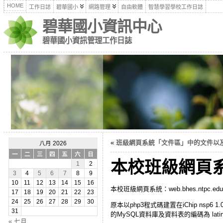
HOME
工作日誌
碧華國小
網路管理
自由軟體
智慧學習學校工作日誌
碧華國小資訊中心
碧華國小資訊管理工作日誌
«
班級網頁系統「文件區」中的文件以
八月 2026
一
二
三
四
五
六
日
本校班級網頁
1
2
3
4
5
6
7
8
9
10
11
12
13
14
15
16
本校班級網頁系統：web.bhes.ntpc.edu.t
17
18
19
20
21
22
23
24
25
26
27
28
29
30
原本以php3程式碼建置在iChip nsp6 1
31
的MySQL資料庫及資料表的編碼為 lati
« 七月