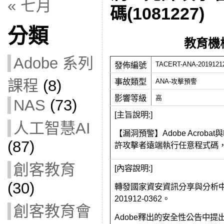
« 七月
碼(1081227)
分類
教育機
Adobe 系列
發佈編號
TACERT-ANA-2019121
課程
(8)
事故類型
ANA-攻擊預警
影響等級
高
NAS
(73)
[主旨說明:]
人工智慧AI
【漏洞預警】Adobe Acrob
(87)
許攻擊者遠端執行任意程式碼
創客教育
[內容說明:]
(30)
轉發國家資安資訊分享與分析中心 
201912-0362。
創客教育會
Adobe釋出的安全性公告中提出Ad