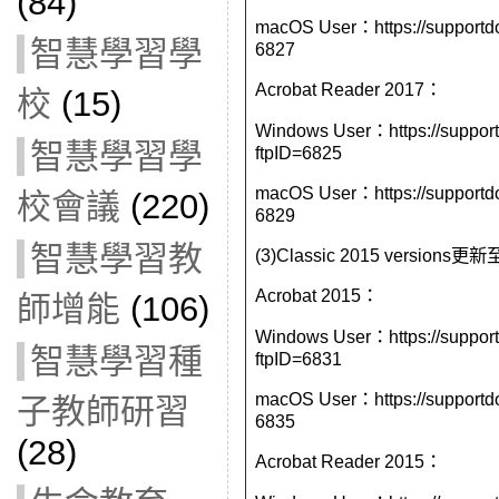
(84)
macOS User：https://supportd
智慧學習學
6827
Acrobat Reader 2017：
校
(15)
Windows User：https://suppor
智慧學習學
ftpID=
6825
macOS User：https://supportd
校會議
(220)
6829
智慧學習教
(3)Classic 2015 version
Acrobat 2015：
師增能
(106)
Windows User：https://suppor
智慧學習種
ftpID=
6831
macOS User：https://supportd
子教師研習
6835
(28)
Acrobat Reader 2015：