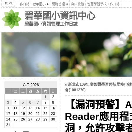
HOME
工作日誌
碧華國小
網路管理
自由軟體
智慧學習學校工作日誌
碧華國小資訊中心
碧華國小資訊管理工作日誌
«
新北市109年度智慧學習領航學校申
八月 2026
會(1081230)
一
二
三
四
五
六
日
1
2
【漏洞預警】Ado
3
4
5
6
7
8
9
10
11
12
13
14
15
16
Reader應
17
18
19
20
21
22
23
24
25
26
27
28
29
30
洞，允許攻擊
31