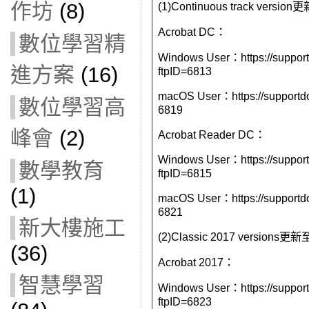
作坊
(8)
(1)Continuous track vers
Acrobat DC：
數位學習精
Windows User：https://suppor
進方案
(16)
ftpID=
6813
macOS User：https://supportd
數位學習高
6819
峰會
(2)
Acrobat Reader DC：
Windows User：https://suppor
數學教育
ftpID=
6815
(1)
macOS User：https://supportd
6821
新大樓施工
(2)Classic 2017 version
(36)
Acrobat 2017：
智慧學習
Windows User：https://suppor
ftpID=
6823