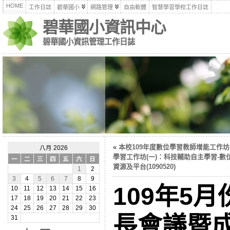
HOME
工作日誌
碧華國小
網路管理
自由軟體
智慧學習學校工作日誌
碧華國小資訊中心
碧華國小資訊管理工作日誌
«
本校109年度數位學習教師增能工作坊
八月 2026
學習工作坊(一)：科技輔助自主學習-數
一
二
三
四
五
六
日
資源及平台(1090520)
1
2
3
4
5
6
7
8
9
109年5
10
11
12
13
14
15
16
17
18
19
20
21
22
23
24
25
26
27
28
29
30
長會議暨
31