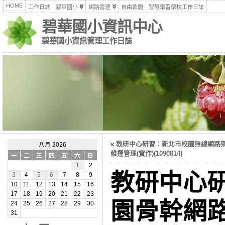
HOME
工作日誌
碧華國小
網路管理
自由軟體
智慧學習學校工作日誌
碧華國小資訊中心
碧華國小資訊管理工作日誌
«
教研中心研習：新北市校園無線網路
八月 2026
維運管理(實作)(1090814)
一
二
三
四
五
六
日
1
2
教研中心
3
4
5
6
7
8
9
10
11
12
13
14
15
16
17
18
19
20
21
22
23
園骨幹網
24
25
26
27
28
29
30
31