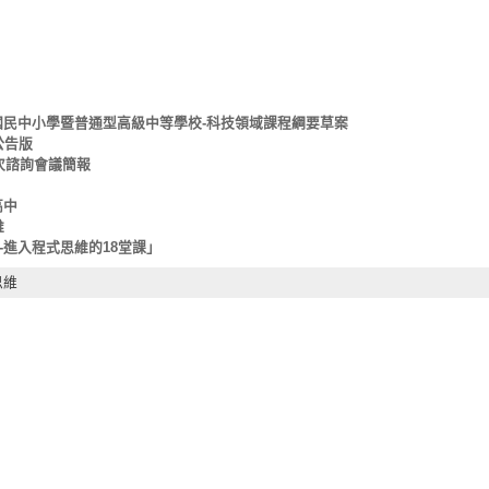
國民中小學暨普通型高級中等學校-科技領域課程綱要草案
公告版
一次諮詢會議簡報
東高中
維
ch-進入程式思維的18堂課」
思維