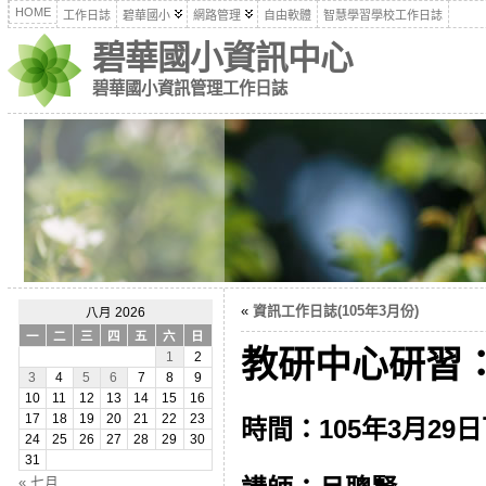
HOME
工作日誌
碧華國小
網路管理
自由軟體
智慧學習學校工作日誌
碧華國小資訊中心
碧華國小資訊管理工作日誌
«
資訊工作日誌(105年3月份)
八月 2026
一
二
三
四
五
六
日
教研中心研習：運
1
2
3
4
5
6
7
8
9
10
11
12
13
14
15
16
17
18
19
20
21
22
23
時間：105年3月29
24
25
26
27
28
29
30
31
« 七月