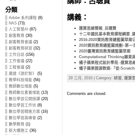
講師：呂聰賢
分類
講義：
Adobe 系列課程
(8)
NAS
(73)
運算思維簡報_呂聰賢
人工智慧AI
(87)
十二年國民基本教育課程綱要_
創客教育
(30)
2016-2020資訊教育總藍圖草案
創客教育會議
(2)
2020資訊教育總藍圖規劃–第
創客教育研習
(32)
2020臺灣資訊教育總藍圖草案
工作日誌
(156)
Computational Thinking羅
工作會議
(22)
橘子蘋果程式設計學苑 -運算思
工程會議
(2)
橘子蘋果開源教案-「從-Scrat
廣達《游於智》
(5)
29 三月, 2016 | Category:
研習,
運算
教學科技增能
(56)
教師數位增能
(5)
教師數位素養增能
(13)
Comments are closed.
數位學習公開授課
(20)
數位學習工作坊
(8)
數位學習精進方案
(16)
數位學習高峰會
(2)
數學教育
(1)
新大樓施工
(36)