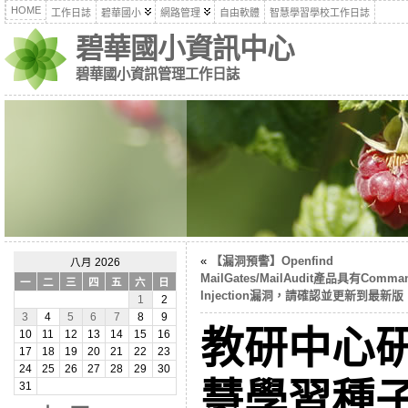
HOME
工作日誌
碧華國小
網路管理
自由軟體
智慧學習學校工作日誌
碧華國小資訊中心
碧華國小資訊管理工作日誌
«
【漏洞預警】Openfind
八月 2026
MailGates/MailAudit產品具有Comma
一
二
三
四
五
六
日
Injection漏洞，請確認並更新到最新版
1
2
3
4
5
6
7
8
9
教研中心
10
11
12
13
14
15
16
17
18
19
20
21
22
23
24
25
26
27
28
29
30
慧學習種
31