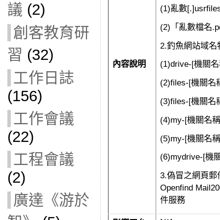
議
(2)
(1)亂數[.]usrfi
(2)「亂數檔名.
創客教育研
2.釣魚網站域
習
(32)
(1)drive-[機關
內容說明
工作日誌
(2)files-[機關名
(156)
(3)files-[機關
工作會議
(4)my-[機關名稱縮
(22)
(5)my-[機關名稱
工程會議
(6)mydrive-[
(2)
3.偽冒之網頁郵件
Openfind Mai
廣達《游於
件服務