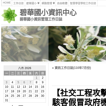
HOME
工作日誌
碧華國小
網路管理
自由軟體
智慧學習學校工作日誌
碧華國小資訊中心
碧華國小資訊管理工作日誌
«
資訊工作日誌(110年7月份)
八月 2026
一
二
三
四
五
六
日
1
2
3
4
5
6
7
8
9
10
11
12
13
14
15
16
【社交工程攻
17
18
19
20
21
22
23
24
25
26
27
28
29
30
駭客假冒政府
31