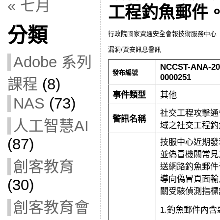
« 七月
工程釣魚郵件
分類
行政院國家資通安全會報技術服務中心
漏洞/資安訊息警訊
Adobe 系列
NCCST-ANA-20
發布編號
0000251
課程
(8)
事件類型
其他
NAS
(73)
社交工程攻擊通
警訊名稱
人工智慧AI
域之社交工程釣
(87)
技服中心近期發
並偽冒機關常見之
創客教育
送網路釣魚郵件
導向偽冒頁面輸
(30)
關受駭偵測指標
創客教育會
1.釣魚郵件內