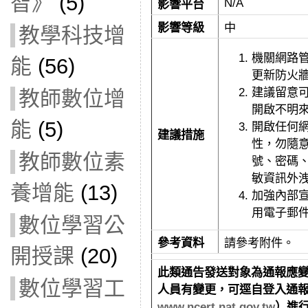
智》
(5)
N/A
影響平台
影響等級
中
教學科技增
機關網路
能
(56)
更新防火
建議留意
教師數位增
開啟不明
能
(5)
開啟任何
建議措施
性，
勿隨
教師數位素
號、密碼
敏資訊外
養增能
(13)
加強內部
用電子郵
數位學習公
參考資料
請參考附件。
開授課
(20)
此類通告發送對象為通報應
數位學習工
人員有變更，可逕自登入通
www.ncert.nat.gov.tw
）進