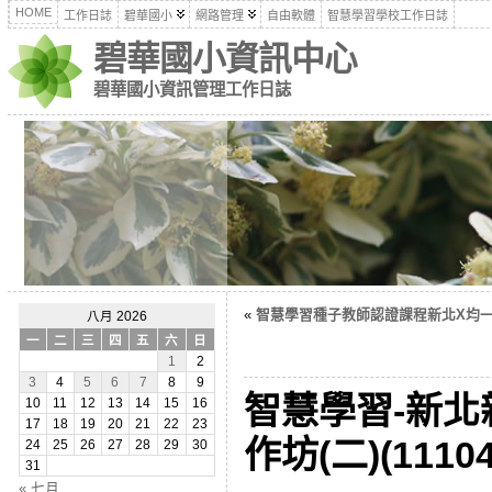
HOME
工作日誌
碧華國小
網路管理
自由軟體
智慧學習學校工作日誌
碧華國小資訊中心
碧華國小資訊管理工作日誌
«
智慧學習種子教師認證課程新北X均一，第1
八月 2026
一
二
三
四
五
六
日
1
2
3
4
5
6
7
8
9
智慧學習-新北
10
11
12
13
14
15
16
17
18
19
20
21
22
23
作坊(二)(11104
24
25
26
27
28
29
30
31
« 七月