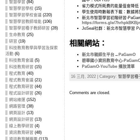
智慧學習
(84)
省力模式所耗費的能量值會降低
智慧學習學校
(15)
學生使用時數報表下載：數據將於每
智慧學習學校會議
(220)
新北市智慧學習初階研習-PaG
智慧學習教師增能
(106)
https://forms.gle/7hrhpkBKBj
智慧學習種子教師研習
(28)
JoSeal社群：新北市智慧學習 
生命教育
(25)
研習
(19)
相關網站：
科技教育教學與學習及探索
活動
(6)
新北市親師生平台
→
PaGamO
科技教育會議
(5)
碧華國小資訊教育中心-PaGam
PaGamO-YouTube 播放清單
科技教育研習
(15)
程式教育
(40)
16 三月, 2022 | Category:
智慧學習種
程式教育會議
(21)
程式教育研習
(44)
Comments are closed.
程式設計研習
(26)
網站維運
(152)
網路管理
(38)
網頁設計
(13)
網頁設計研習
(13)
線上教學研習
(4)
資訊教育研習
(48)
資訊教育輔導團
(113)