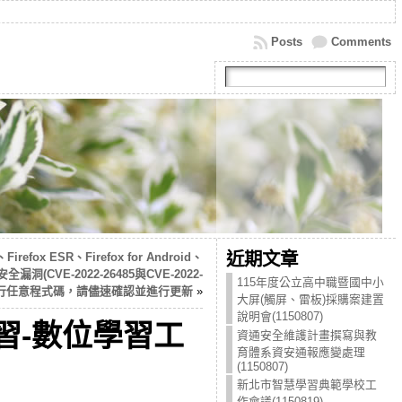
Posts
Comments
近期文章
irefox ESR、Firefox for Android、
全漏洞(CVE-2022-26485與CVE-2022-
115年度公立高中職暨國中小
端執行任意程式碼，請儘速確認並進行更新
»
大屏(觸屏、雷板)採購案建置
說明會(1150807)
習-數位學習工
資通安全維護計畫撰寫與教
育體系資安通報應變處理
(1150807)
新北市智慧學習典範學校工
作會議(1150819)