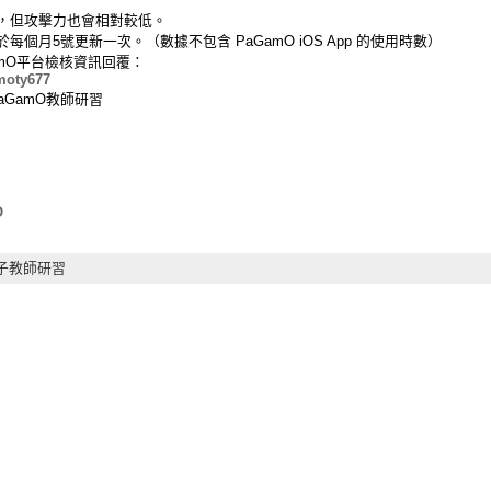
，但攻擊力也會相對較低。
個月5號更新一次。（數據不包含 PaGamO iOS App 的使用時數）
amO平台檢核資訊回覆：
moty677
PaGamO教師研習
O
子教師研習