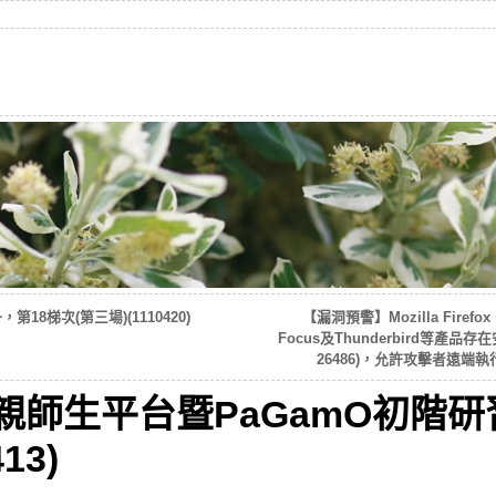
8梯次(第三場)(1110420)
【漏洞預警】Mozilla Firefox、F
Focus及Thunderbird等產品存在安
26486)，允許攻擊者遠
親師生平台暨PaGamO初階研
13)