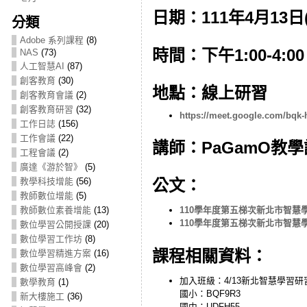
日期：111年4月13日
分類
Adobe 系列課程
(8)
時間：下午1:00-4:00
NAS
(73)
人工智慧AI
(87)
創客教育
(30)
地點：線上研習
創客教育會議
(2)
創客教育研習
(32)
https://meet.google.com/bqk
工作日誌
(156)
工作會議
(22)
講師：PaGamO教學設
工程會議
(2)
廣達《游於智》
(5)
教學科技增能
(56)
公文：
教師數位增能
(5)
教師數位素養增能
(13)
110學年度第五梯次新北市智慧
110學年度第五梯次新北市智慧
數位學習公開授課
(20)
數位學習工作坊
(8)
課程相關資料：
數位學習精進方案
(16)
數位學習高峰會
(2)
加入班級：4/13新北智慧學習研
數學教育
(1)
國小：BQF9R3
新大樓施工
(36)
國中：UDFH55