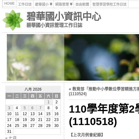
HOME
工作日誌
碧華國小
網路管理
自由軟體
智慧學習學校工作日誌
碧華國小資訊中心
碧華國小資訊管理工作日誌
«
教育部「推動中小學數位學習精進方
八月 2026
(1110524)
一
二
三
四
五
六
日
1
2
110學年度第
3
4
5
6
7
8
9
10
11
12
13
14
15
16
(1110518)
17
18
19
20
21
22
23
24
25
26
27
28
29
30
31
【
上次月例會紀錄
】
« 七月