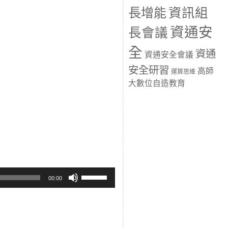
長增能
資訊組
資通安
長會議
全
資通
資通安全會議
安全研習
高師
運算思維
大數位自造教育
Use
Up/Down
00:00
Arrow
keys
to
increase
or
decrease