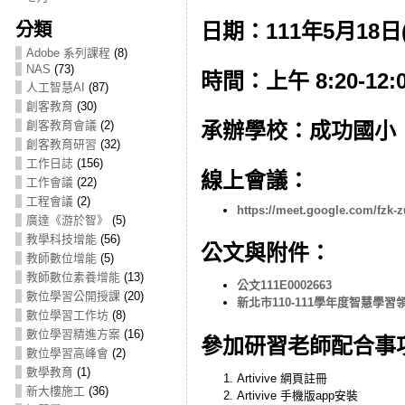
日期：111年5月18日
分類
Adobe 系列課程
(8)
NAS
(73)
時間：上午 8:20-12:
人工智慧AI
(87)
創客教育
(30)
承辦學校：成功國小
創客教育會議
(2)
創客教育研習
(32)
工作日誌
(156)
線上會議：
工作會議
(22)
工程會議
(2)
https://meet.google.com/fzk-z
廣達《游於智》
(5)
教學科技增能
(56)
公文與附件：
教師數位增能
(5)
教師數位素養增能
(13)
公文111E0002663
數位學習公開授課
(20)
新北市110-111學年度智慧
數位學習工作坊
(8)
數位學習精進方案
(16)
參加研習老師配合事
數位學習高峰會
(2)
數學教育
(1)
Artivive 網頁註冊
新大樓施工
(36)
Artivive 手機版app安裝