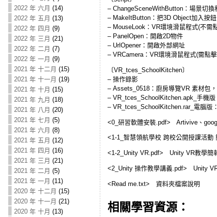
2022 年 六月
(14)
– ChangeSceneWithButton：場景切
– MakeItButton：把3D Object加入
2022 年 五月
(13)
– MouseLook：VR環境滑鼠程式(不需
2022 年 四月
(9)
– PanelOpen：開啟2D物件
2022 年 三月
(21)
– UrlOpener：開啟外部網址
2022 年 二月
(7)
– VRCamera：VR環境滑鼠程式(需點擊
2022 年 一月
(9)
2021 年 十二月
(15)
〔VR_tces_SchoolKitchen〕
– 操作錄影
2021 年 十一月
(19)
– Assets_0518：廚房導覽VR 素材
2021 年 十月
(15)
– VR_tces_SchoolKitchen.ap
2021 年 九月
(18)
– VR_tces_SchoolKitchen.rar_
2021 年 八月
(20)
2021 年 七月
(5)
<0_研習軟體安裝.pdf> Artivive、g
2021 年 六月
(8)
<1-1_智慧領航學校 跨校公開授課活動 
2021 年 五月
(12)
2021 年 四月
(16)
<1-2_Unity VR.pdf> Unity VR教學簡
2021 年 三月
(21)
<2_Unity 操作教學講義.pdf> Unity
2021 年 二月
(5)
2021 年 一月
(11)
<Read me.txt> 資料夾檔案說明
2020 年 十二月
(15)
2020 年 十一月
(21)
相關學習資源：
2020 年 十月
(13)