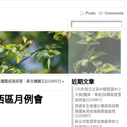
Posts
Comments
近期文章
議暨成長研習：新北機關王(1110517)
»
115年度公立高中職暨國中小
大屏(觸屏、雷板)採購案建置
西區月例會
說明會(1150807)
資通安全維護計畫撰寫與教
育體系資安通報應變處理
(1150807)
新北市智慧學習典範學校工
作會議(1150819)