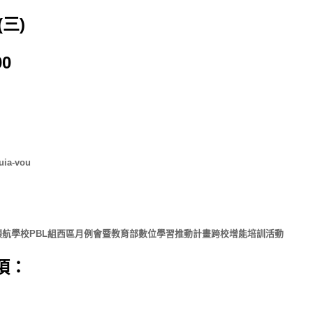
(三)
00
uia-vou
學習領航學校PBL組西區月例會暨教育部數位學習推動計畫跨校增能培訓活動
項：