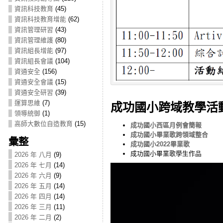
資訊科技教育
(45)
資訊科技教育增能
(62)
資訊管理研習
(43)
資訊管理維護
(80)
資訊組長增能
(97)
資訊組長會議
(104)
資通安全
(156)
資通安全會議
(15)
資通安全研習
(39)
運算思維
(7)
成功國小跨域教學活
領導統御
(1)
高師大數位自造教育
(15)
成功國小西區月例會簡報
成功國小畢業歌跨領域整合
彙整
成功國小2022畢業歌
成功國小畢業歌學生作品
2026 年 八月
(9)
2026 年 七月
(14)
Video
Player
2026 年 六月
(9)
2026 年 五月
(14)
2026 年 四月
(14)
2026 年 三月
(11)
2026 年 二月
(2)