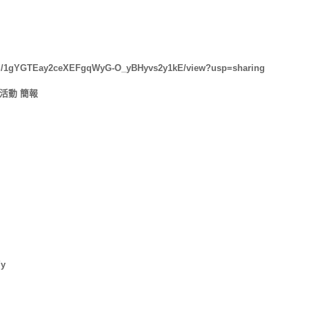
ile/d/1gYGTEay2ceXEFgqWyG-O_yBHyvs2y1kE/view?usp=sharing
活動 簡報
Yy