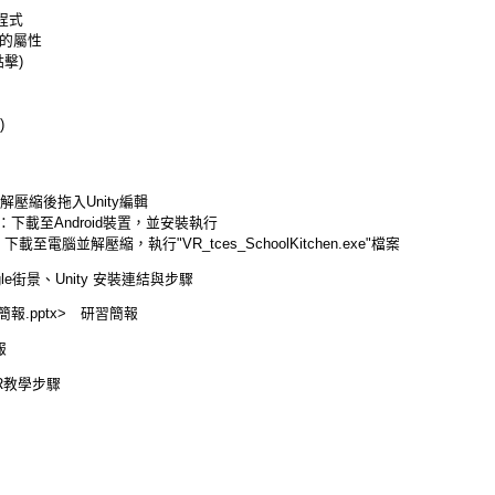
換程式
按鈕的屬性
點擊)
)
包，解壓縮後拖入Unity編輯
k_手機版：下載至Android裝置，並安裝執行
電腦版：下載至電腦並解壓縮，執行"VR_tces_SchoolKitchen.exe"檔案
oogle街景、Unity 安裝連結與步驟
簡報.pptx> 研習簡報
報
 VR教學步驟