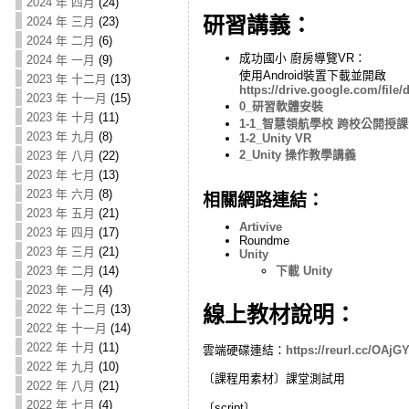
2024 年 四月
(24)
研習講義：
2024 年 三月
(23)
2024 年 二月
(6)
成功國小 廚房導覽VR：
2024 年 一月
(9)
使用Android裝置下載並開啟
2023 年 十二月
(13)
https://drive.google.com/f
2023 年 十一月
(15)
0_研習軟體安裝
2023 年 十月
(11)
1-1_智慧領航學校 跨校公開授課
2023 年 九月
(8)
1-2_Unity VR
2_Unity 操作教學講義
2023 年 八月
(22)
2023 年 七月
(13)
2023 年 六月
(8)
相關網路連結：
2023 年 五月
(21)
Artivive
2023 年 四月
(17)
Roundme
2023 年 三月
(21)
Unity
下載 Unity
2023 年 二月
(14)
2023 年 一月
(4)
線上教材說明：
2022 年 十二月
(13)
2022 年 十一月
(14)
2022 年 十月
(11)
雲端硬碟連結：
https://reurl.cc/OAjG
2022 年 九月
(10)
〔課程用素材〕課堂測試用
2022 年 八月
(21)
2022 年 七月
(4)
〔script〕