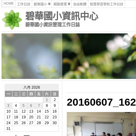
HOME
工作日誌
碧華國小
網路管理
自由軟體
智慧學習學校工作日誌
碧華國小資訊中心
碧華國小資訊管理工作日誌
八月 2026
一
二
三
四
五
六
日
20160607_162
1
2
3
4
5
6
7
8
9
10
11
12
13
14
15
16
17
18
19
20
21
22
23
24
25
26
27
28
29
30
31