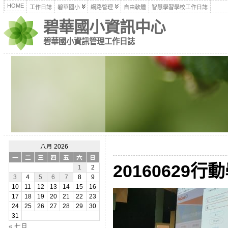
HOME
工作日誌
碧華國小
網路管理
自由軟體
智慧學習學校工作日誌
碧華國小資訊中心
碧華國小資訊管理工作日誌
八月 2026
一
二
三
四
五
六
日
20160629行
1
2
3
4
5
6
7
8
9
10
11
12
13
14
15
16
17
18
19
20
21
22
23
24
25
26
27
28
29
30
31
« 七月