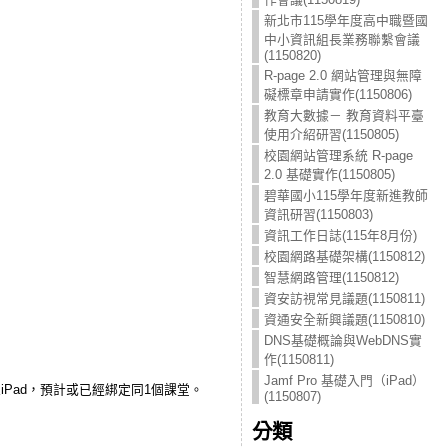
新北市115學年度高中職暨國
中小資訊組長業務聯繫會議
(1150820)
R-page 2.0 網站管理與無障
礙標章申請實作(1150806)
教育大數據－ 教育資料平臺
使用介紹研習(1150805)
校園網站管理系統 R-page
2.0 基礎實作(1150805)
碧華國小115學年度新進教師
資訊研習(1150803)
資訊工作日誌(115年8月份)
校園網路基礎架構(1150812)
智慧網路管理(1150812)
資安訪視常見議題(1150811)
資通安全新興議題(1150810)
DNS基礎概論與WebDNS實
作(1150811)
Jamf Pro 基礎入門（iPad）
學生iPad，預計或已經綁定同1個課堂。
(1150807)
分類