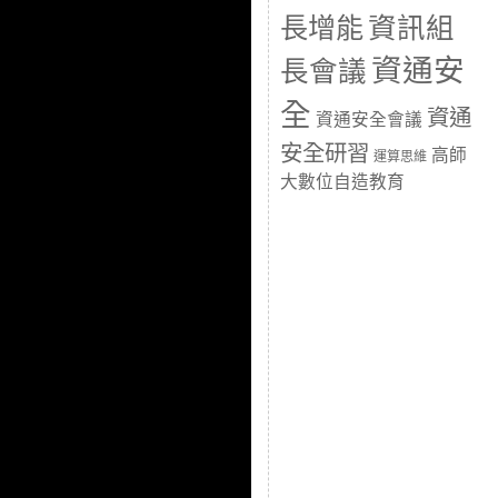
長增能
資訊組
資通安
長會議
全
資通
資通安全會議
安全研習
高師
運算思維
大數位自造教育