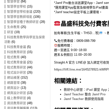
智慧學習
(84)
*Jamf Pro後台派送課堂App、Jamf servi
智慧學習學校
(15)
*運用課堂App監管及檢視學生iPad畫面
智慧學習學校會議
(220)
*Jamf teacher設定平板上課環境。
智慧學習教師增能
(106)
智慧學習種子教師研習
(28)
晶盛科技免付費客
生命教育
(25)
研習
(19)
如有專案(生生平板、THSD…等)
、
科技教育教學與學習及探索
免付費專線：0809-088-799
活動
(6)
服務時間：
科技教育會議
(5)
週一至週五 9:00~18:00
科技教育研習
(15)
週末＆例假日 11:00~20:00
程式教育
(40)
程式教育會議
(21)
Straight A 官方 LINE@ 加入
程式教育研習
(44)
https://liff.line.me/1645278921-kWR
程式設計研習
(26)
網站維運
(152)
相關連結：
網路管理
(38)
網頁設計
(13)
教研中心研習：iPad 課堂 App 及 Ja
網頁設計研習
(13)
Jamf Teacher 整合 Jamf Pro
線上教學研習
(4)
Jamf Teacher 教師使用指南
資訊教育研習
(48)
資訊教育輔導團
(113)