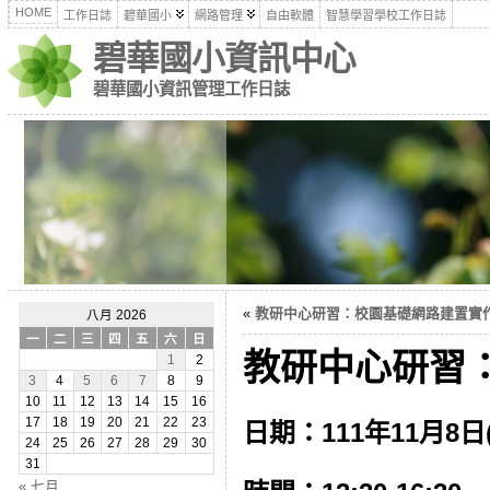
HOME
工作日誌
碧華國小
網路管理
自由軟體
智慧學習學校工作日誌
碧華國小資訊中心
碧華國小資訊管理工作日誌
«
教研中心研習：校園基礎網路建置實作(11
八月 2026
一
二
三
四
五
六
日
教研中心研習：iPa
1
2
3
4
5
6
7
8
9
10
11
12
13
14
15
16
17
18
19
20
21
22
23
日期：111年11月8日
24
25
26
27
28
29
30
31
« 七月