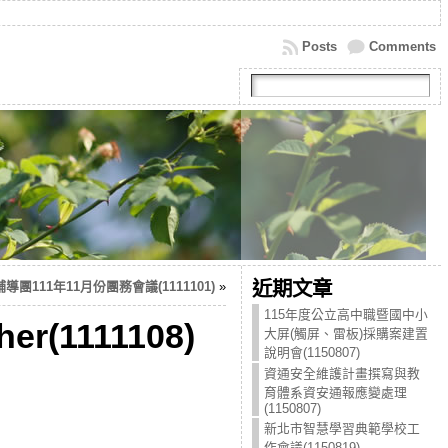
Posts
Comments
近期文章
團111年11月份團務會議(1111101)
»
115年度公立高中職暨國中小
r(1111108)
大屏(觸屏、雷板)採購案建置
說明會(1150807)
資通安全維護計畫撰寫與教
育體系資安通報應變處理
(1150807)
新北市智慧學習典範學校工
作會議(1150819)