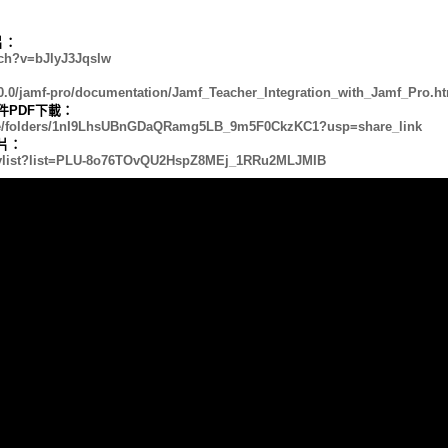
片：
tch?v=bJlyJ3Jqslw
40.0/jamf-pro/documentation/Jamf_Teacher_Integration_with_Jamf_Pro.h
文件PDF下載：
rive/folders/1nI9LhsUBnGDaQRamg5LB_9m5F0CkzKC1?usp=share_link
影片：
aylist?list=PLU-8o76TOvQU2HspZ8MEj_1RRu2MLJMIB