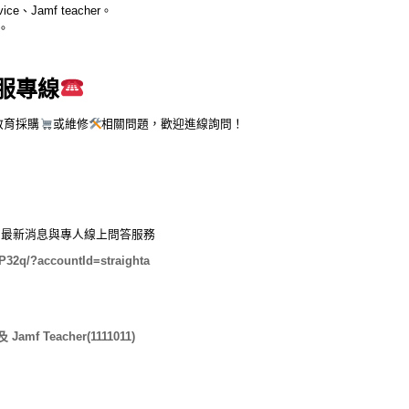
ce、Jamf teacher。
。
服專線
教育採購
或維修
相關問題，歡迎進線詢問！
綁定可收到最新消息與專人線上問答服務
PP32q/?accountId=straighta
mf Teacher(1111011)