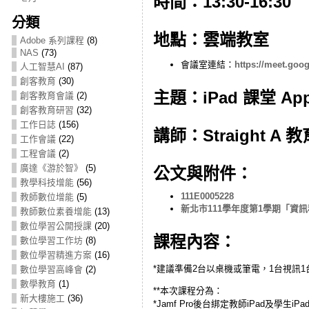
時間：13:30-16:30
分類
地點：雲端教室
Adobe 系列課程
(8)
NAS
(73)
會議室連結：
https://meet.goo
人工智慧AI
(87)
創客教育
(30)
主題：iPad 課堂 App 
創客教育會議
(2)
創客教育研習
(32)
工作日誌
(156)
講師：Straight A 
工作會議
(22)
工程會議
(2)
廣達《游於智》
(5)
公文與附件：
教學科技增能
(56)
111E0005228
教師數位增能
(5)
新北市111學年度第1學期「資
教師數位素養增能
(13)
數位學習公開授課
(20)
課程內容：
數位學習工作坊
(8)
數位學習精進方案
(16)
*建議準備2台以桌機或筆電，1台視訊1台操
數位學習高峰會
(2)
數學教育
(1)
**本次課程分為：
新大樓施工
(36)
*Jamf Pro後台綁定教師iPad及學生i