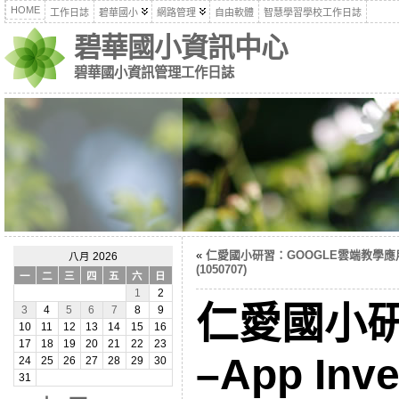
HOME
工作日誌
碧華國小
網路管理
自由軟體
智慧學習學校工作日誌
碧華國小資訊中心
碧華國小資訊管理工作日誌
«
仁愛國小研習：GOOGLE雲端教學應
八月 2026
(1050707)
一
二
三
四
五
六
日
1
2
仁愛國小
3
4
5
6
7
8
9
10
11
12
13
14
15
16
17
18
19
20
21
22
23
–App Inv
24
25
26
27
28
29
30
31