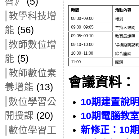
智》
(5)
時間
活動內容
教學科技增
08:30~09:00
報到
能
(56)
09:00~09:05
主持人致詞
09:05~09:10
教育局說明
教師數位增
09:10~10:00
得標廠商說
10:00~11:00
綜合座談
能
(5)
11:00
賦歸
教師數位素
會議資料：
養增能
(13)
數位學習公
10期建置說
開授課
(20)
10期電腦教
新修正：
10
數位學習工