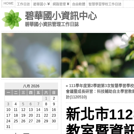
HOME
工作日誌
碧華國小
網路管理
自由軟體
智慧學習學校工作日誌
碧華國小資訊中心
碧華國小資訊管理工作日誌
«
111學年度第2學期第3次智慧學習學
八月 2026
會議暨成長研習：科技輔助自主學習教
一
二
三
四
五
六
日
計(1120510)
1
2
3
4
5
6
7
8
9
新北市11
10
11
12
13
14
15
16
17
18
19
20
21
22
23
24
25
26
27
28
29
30
教室暨資
31