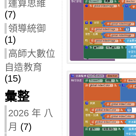
運算思維
(7)
領導統御
(1)
高師大數位
自造教育
(15)
彙整
2026 年 八
月
(7)