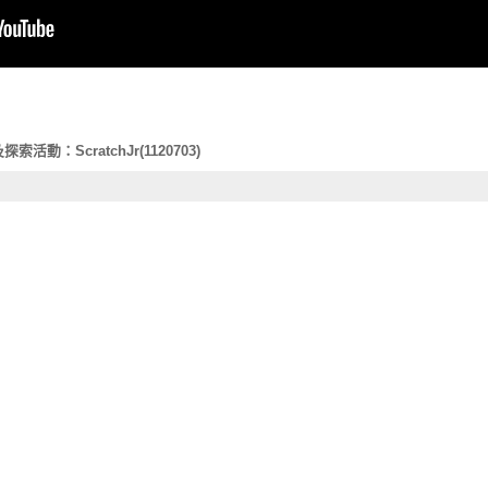
動：ScratchJr(1120703)
習