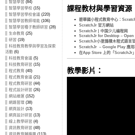
智慧學習
(84)
課程教材與學習資源
智慧學習學校
(15)
智慧學習學校會議
(220)
碧華國小程式教育中心：Scratch
智慧學習教師增能
(106)
ScratchJr 官方網站
智慧學習種子教師研習
(28)
ScratchJr | 中国少儿编程网
生命教育
(25)
ScratchJr for Desktop – Ope
研習
(19)
ScratchJr小塗鴉積木程式語
科技教育教學與學習及探索
ScratchJr – Google Play 
活動
(6)
在App Store 上的「ScratchJr」
科技教育會議
(5)
科技教育研習
(15)
教學影片：
程式教育
(40)
程式教育會議
(21)
程式教育研習
(44)
程式設計研習
(26)
網站維運
(152)
網路管理
(38)
網頁設計
(13)
網頁設計研習
(13)
線上教學研習
(4)
資訊教育研習
(48)
資訊教育輔導團
(113)