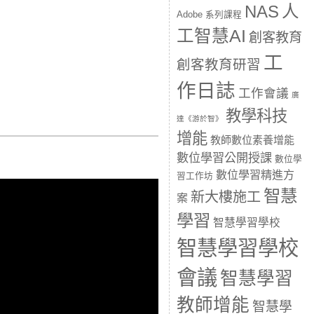
人
NAS
Adobe 系列課程
工智慧AI
創客教育
工
創客教育研習
作日誌
工作會議
廣
教學科技
達《游於智》
增能
教師數位素養增能
數位學習公開授課
數位學
數位學習精進方
習工作坊
智慧
新大樓施工
案
學習
智慧學習學校
智慧學習學校
會議
智慧學習
教師增能
智慧學