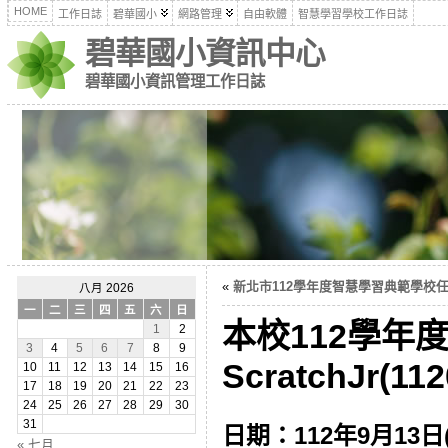
HOME
工作日誌
碧華國小
網路管理
自由軟體
智慧學習學校工作日誌
碧華國小資訊中心
碧華國小資訊管理工作日誌
«
新北市112學年度智慧學習典範學校任務說
八月 2026
一
二
三
四
五
六
日
本校112學年
1
2
3
4
5
6
7
8
9
ScratchJr(112
10
11
12
13
14
15
16
17
18
19
20
21
22
23
24
25
26
27
28
29
30
31
日期：112年9月13日
« 七月