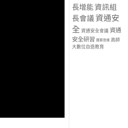
長增能
資訊組
資通安
長會議
全
資通
資通安全會議
安全研習
高師
運算思維
大數位自造教育