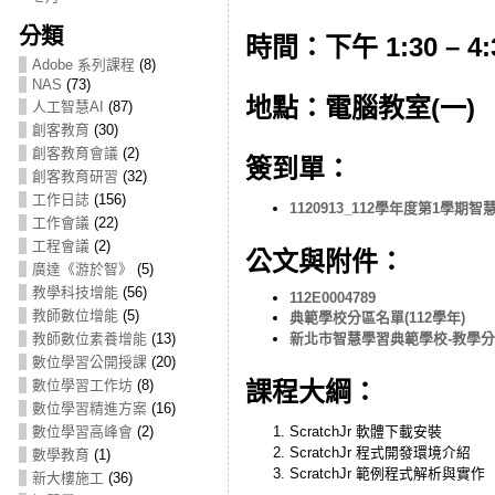
分類
時間：下午 1:30 – 4:
Adobe 系列課程
(8)
NAS
(73)
地點：電腦教室(一)
人工智慧AI
(87)
創客教育
(30)
創客教育會議
(2)
簽到單：
創客教育研習
(32)
工作日誌
(156)
1120913_112學年度第1學
工作會議
(22)
工程會議
(2)
公文與附件：
廣達《游於智》
(5)
教學科技增能
(56)
112E0004789
教師數位增能
(5)
典範學校分區名單(112學年)
教師數位素養增能
(13)
新北市智慧學習典範學校-教學
數位學習公開授課
(20)
數位學習工作坊
(8)
課程大綱：
數位學習精進方案
(16)
數位學習高峰會
(2)
ScratchJr 軟體下載安裝
ScratchJr 程式開發環境介紹
數學教育
(1)
ScratchJr 範例程式解析與實作
新大樓施工
(36)