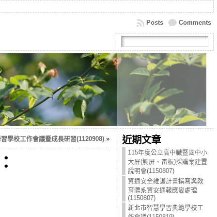
Posts
Comments
近期文章
習學校工作會議暨成長研習(1120908)
»
115年度公立高中職暨國中小
：
大屏(觸屏、雷板)採購案建置
說明會(1150807)
資通安全維護計畫撰寫與教
育體系資安通報應變處理
(1150807)
新北市智慧學習典範學校工
作會議(1150819)