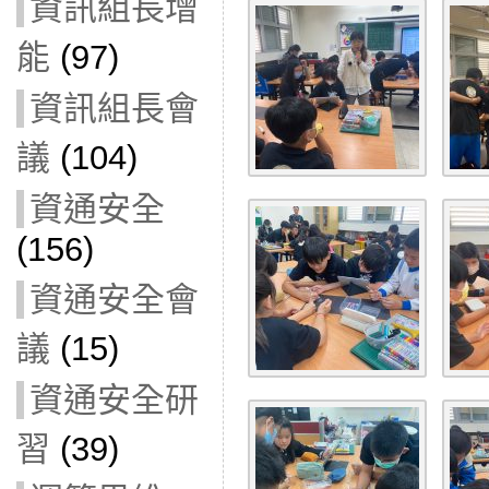
資訊組長增
能
(97)
資訊組長會
議
(104)
資通安全
(156)
資通安全會
議
(15)
資通安全研
習
(39)