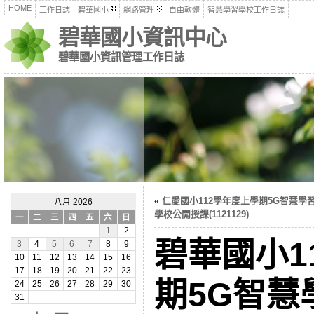
HOME
工作日誌
碧華國小
網路管理
自由軟體
智慧學習學校工作日誌
碧華國小資訊中心
碧華國小資訊管理工作日誌
«
仁愛國小112學年度上學期5G智慧學
八月 2026
學校公開授課(1121129)
一
二
三
四
五
六
日
1
2
碧華國小1
3
4
5
6
7
8
9
10
11
12
13
14
15
16
17
18
19
20
21
22
23
期5G智慧
24
25
26
27
28
29
30
31