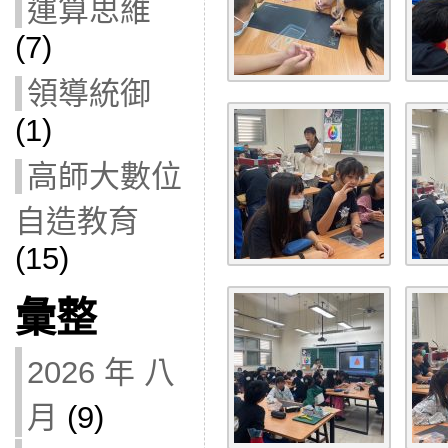
運算思維
(7)
領導統御
(1)
高師大數位
自造教育
(15)
彙整
2026 年 八
月
(9)