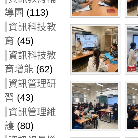
導團
(113)
資訊科技教
育
(45)
資訊科技教
育增能
(62)
資訊管理研
習
(43)
資訊管理維
護
(80)