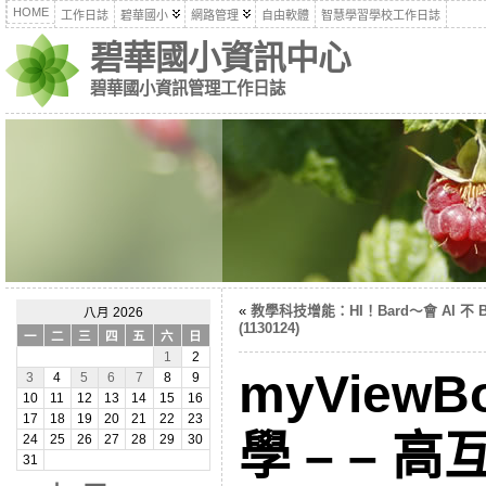
HOME
工作日誌
碧華國小
網路管理
自由軟體
智慧學習學校工作日誌
碧華國小資訊中心
碧華國小資訊管理工作日誌
«
教學科技增能：HI！Bard～會 AI 不 
八月 2026
(1130124)
一
二
三
四
五
六
日
1
2
myView
3
4
5
6
7
8
9
10
11
12
13
14
15
16
17
18
19
20
21
22
23
學 – – 
24
25
26
27
28
29
30
31