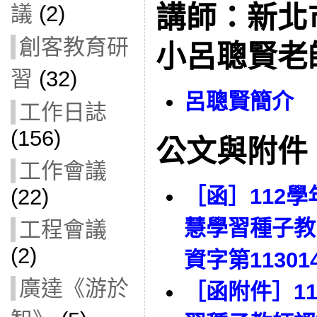
講師：新北
議
(2)
創客教育研
小呂聰賢老
習
(32)
呂聰賢簡介
工作日誌
(156)
公文與附件
工作會議
［函］112
(22)
慧學習種子教
工程會議
(2)
資字第11301
廣達《游於
［函附件］1