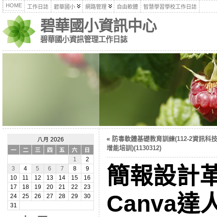
HOME
工作日誌
碧華國小
網路管理
自由軟體
智慧學習學校工作日誌
碧華國小資訊中心
碧華國小資訊管理工作日誌
«
防毒軟體基礎教育訓練(112-2資訊科
八月 2026
增能培訓)(1130312)
一
二
三
四
五
六
日
1
2
簡報設計
3
4
5
6
7
8
9
10
11
12
13
14
15
16
17
18
19
20
21
22
23
Canva
24
25
26
27
28
29
30
31