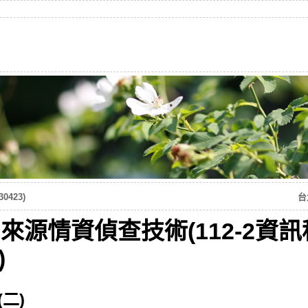
423)
台
開來源情資偵查技術(112-2資
)
(二)