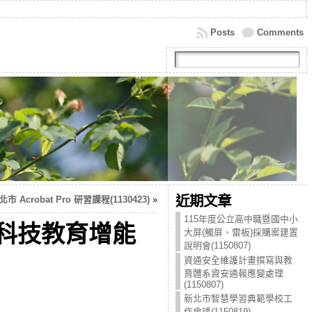
Posts
Comments
近期文章
北市 Acrobat Pro 研習課程(1130423)
»
115年度公立高中職暨國中小
訊科技教育增能
大屏(觸屏、雷板)採購案建置
說明會(1150807)
資通安全維護計畫撰寫與教
育體系資安通報應變處理
(1150807)
新北市智慧學習典範學校工
作會議(1150819)