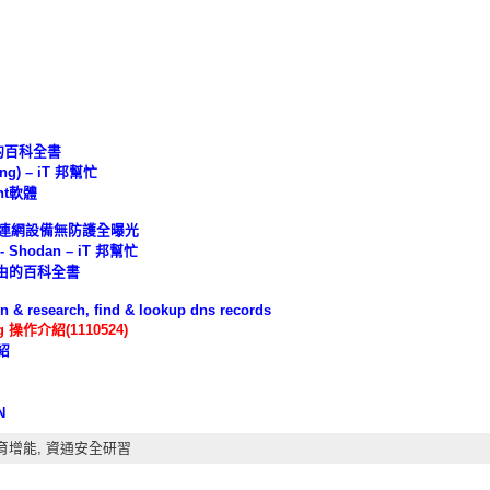
的百科全書
ng) – iT 邦幫忙
nt軟體
n 連網設備無防護全曝光
Shodan – iT 邦幫忙
自由的百科全書
 & research, find & lookup dns records
 操作介紹(1110524)
介紹
N
育增能,
資通安全研習