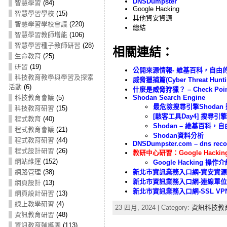
DNSDumpster
智慧學習
(84)
Google Hacking
智慧學習學校
(15)
其他資安資源
智慧學習學校會議
(220)
總結
智慧學習教師增能
(106)
智慧學習種子教師研習
(28)
相關連結：
生命教育
(25)
研習
(19)
公開來源情報- 維基百科，自由
科技教育教學與學習及探索
威脅獵捕篇(Cyber Threat Hunti
活動
(6)
什麼是威脅狩獵？ – Check Poi
科技教育會議
(5)
Shodan Search Engine
最危險搜尋引擎Shoda
科技教育研習
(15)
[駭客工具Day4] 搜尋引擎- 
程式教育
(40)
Shodan – 維基百科，
程式教育會議
(21)
Shodan資料分析
程式教育研習
(44)
DNSDumpster.com – dns recon
程式設計研習
(26)
教研中心研習：Google Hacking
網站維運
(152)
Google Hacking 操作
網路管理
(38)
新北市資訊業務入口網-資安資源
新北市資訊業務入口網-連線單位
網頁設計
(13)
新北市資訊業務入口網-SSL VP
網頁設計研習
(13)
線上教學研習
(4)
23 四月, 2024 | Category:
資訊科技教
資訊教育研習
(48)
資訊教育輔導團
(113)