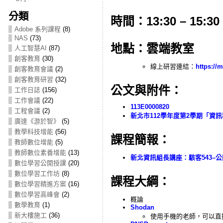
分類
時間：13:30 – 15:30
Adobe 系列課程
(8)
NAS
(73)
地點：雲端教室
人工智慧AI
(87)
創客教育
(30)
線上研習連結：
https://
創客教育會議
(2)
創客教育研習
(32)
公文與附件：
工作日誌
(156)
工作會議
(22)
113E0000820
工程會議
(2)
新北市112學年度第2學期「資
廣達《游於智》
(5)
教學科技增能
(56)
課程簡報：
教師數位增能
(5)
教師數位素養增能
(13)
新北資訊組長講座：駭客543–公
數位學習公開授課
(20)
數位學習工作坊
(8)
課程大綱：
數位學習精進方案
(16)
數位學習高峰會
(2)
概論
數學教育
(1)
Shodan
新大樓施工
(36)
使用手機的老師，可以直