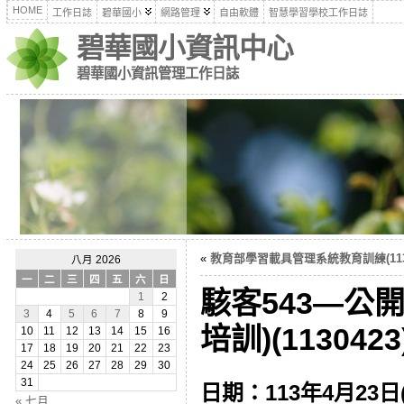
HOME
工作日誌
碧華國小
網路管理
自由軟體
智慧學習學校工作日誌
碧華國小資訊中心
碧華國小資訊管理工作日誌
«
教育部學習載具管理系統教育訓練(1130
八月 2026
一
二
三
四
五
六
日
駭客543—公
1
2
3
4
5
6
7
8
9
培訓)(1130423
10
11
12
13
14
15
16
17
18
19
20
21
22
23
24
25
26
27
28
29
30
31
日期：113年4月23日
« 七月