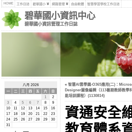
HOME
工作日誌
碧華國小
網路管理
自由軟體
智慧學習學校工作日誌
碧華國小資訊中心
碧華國小資訊管理工作日誌
«
智慧AI雲學園-O365應用(二)：Microso
八月 2026
Designer圖像編輯（113暑期教師教學
一
二
三
四
五
六
日
能培訓課程）(1130814)
1
2
3
4
5
6
7
8
9
資通安全
10
11
12
13
14
15
16
17
18
19
20
21
22
23
24
25
26
27
28
29
30
教育體系
31