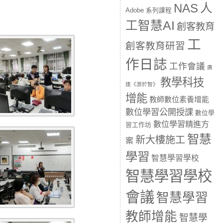
人
NAS
Adobe 系列課程
工智慧AI
創客教育
工
創客教育研習
作日誌
工作會議
廣
教學科技
達《游於智》
增能
教師數位素養增能
數位學習公開授課
數位學
數位學習精進方
習工作坊
智慧
新大樓施工
案
學習
智慧學習學校
智慧學習學校
會議
智慧學習
教師增能
智慧學