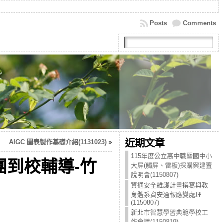
Posts
Comments
近期文章
AIGC 圖表製作基礎介紹(1131023)
»
115年度公立高中職暨國中小
團到校輔導-竹
大屏(觸屏、雷板)採購案建置
說明會(1150807)
資通安全維護計畫撰寫與教
育體系資安通報應變處理
(1150807)
新北市智慧學習典範學校工
作會議(1150819)