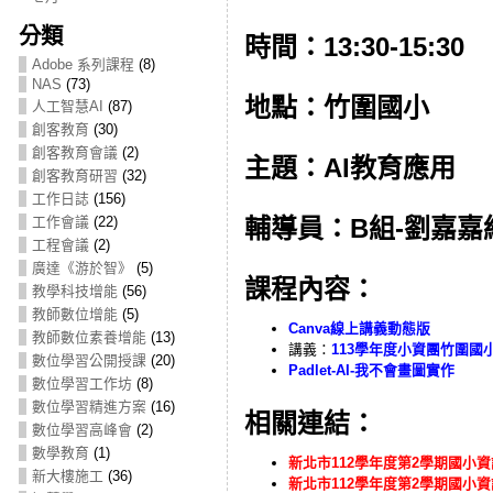
分類
時間：13:30-15:30
Adobe 系列課程
(8)
NAS
(73)
地點：竹圍國小
人工智慧AI
(87)
創客教育
(30)
創客教育會議
(2)
主題：AI教育應用
創客教育研習
(32)
工作日誌
(156)
工作會議
(22)
輔導員：B組-劉嘉
工程會議
(2)
廣達《游於智》
(5)
課程內容：
教學科技增能
(56)
教師數位增能
(5)
Canva線上講義動態版
教師數位素養增能
(13)
講義：
113學年度小資團竹圍國
數位學習公開授課
(20)
Padlet-AI-我不會畫圖實作
數位學習工作坊
(8)
數位學習精進方案
(16)
相關連結：
數位學習高峰會
(2)
數學教育
(1)
新北市112學年度第2學期國小資訊
新大樓施工
(36)
新北市112學年度第2學期國小資訊