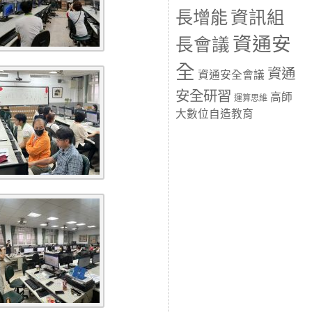
長增能
資訊組
資通安
長會議
全
資通
資通安全會議
安全研習
高師
運算思維
大數位自造教育