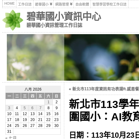
HOME
工作日誌
碧華國小
網路管理
自由軟體
智慧學習學校工作日誌
碧華國小資訊中心
碧華國小資訊管理工作日誌
«
新北市113年度資訊有功表揚ft.感恩餐會(
八月 2026
一
二
三
四
五
六
日
新北市113學
1
2
3
4
5
6
7
8
9
圍國小：AI教育應
10
11
12
13
14
15
16
17
18
19
20
21
22
23
24
25
26
27
28
29
30
31
日期：113年10月23日
« 七月