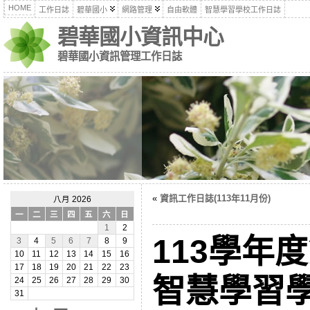
HOME
工作日誌
碧華國小
網路管理
自由軟體
智慧學習學校工作日誌
碧華國小資訊中心
碧華國小資訊管理工作日誌
«
資訊工作日誌(113年11月份)
八月 2026
一
二
三
四
五
六
日
1
2
113學年
3
4
5
6
7
8
9
10
11
12
13
14
15
16
17
18
19
20
21
22
23
智慧學習
24
25
26
27
28
29
30
31