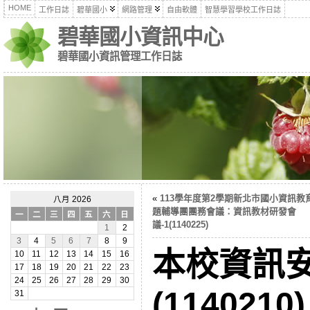
HOME
工作日誌
碧華國小
網路管理
自由軟體
智慧學習學校工作日誌
碧華國小資訊中心
碧華國小資訊管理工作日誌
«
113學年度第2學期新北市國小資訊教
八月 2026
題輔導團團務會議：資訊教材研發會
一
二
三
四
五
六
日
議-1(1140225)
1
2
3
4
5
6
7
8
9
本校資訊
10
11
12
13
14
15
16
17
18
19
20
21
22
23
24
25
26
27
28
29
30
(1140210)
31