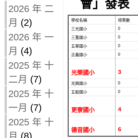
會」發表
2026 年 二
月
(2)
學校名稱
得票數
0
三光國小
2026 年 一
0
三重國小
0
五華國小
月
(4)
0
正義國小
2025 年 十
3
光榮國小
二月
(7)
0
光興國小
2025 年 十
0
五股國小
一月
(7)
4
更寮國小
2025 年 十
6
德音國小
月
(8)