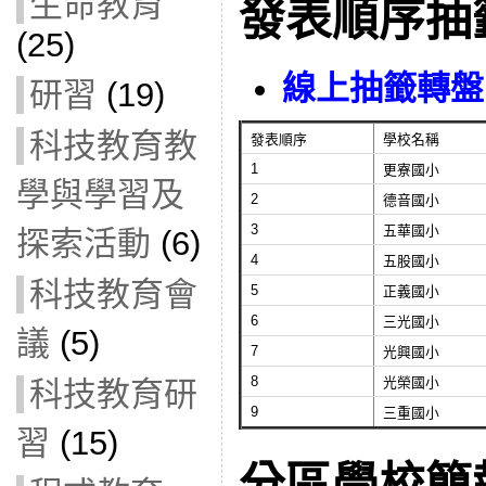
生命教育
發表順序抽
(25)
線上抽籤轉盤
研習
(19)
科技教育教
發表順序
學校名稱
1
更寮國小
學與學習及
2
德音國小
3
五華國小
探索活動
(6)
4
五股國小
科技教育會
5
正義國小
6
三光國小
議
(5)
7
光興國小
8
光榮國小
科技教育研
9
三重國小
習
(15)
分區學校簡