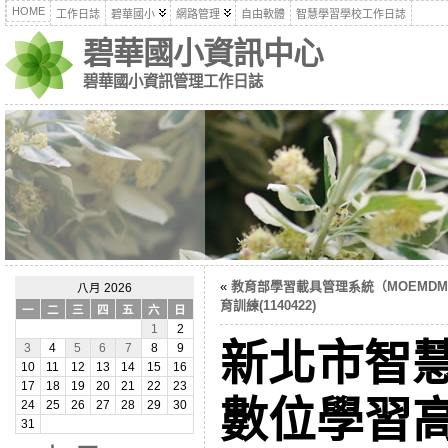
HOME
工作日誌
碧華國小
網路管理
自由軟體
智慧學習學校工作日誌
碧華國小資訊中心
碧華國小資訊管理工作日誌
«
教育部學習載具管理系統（MOEMD
八月 2026
育訓練(1140422)
一
二
三
四
五
六
日
1
2
新北市智
3
4
5
6
7
8
9
10
11
12
13
14
15
16
17
18
19
20
21
22
23
數位學習高
24
25
26
27
28
29
30
31