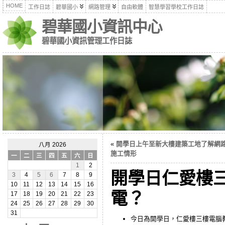
HOME
工作日誌
碧華國小
網路管理
自由軟體
智慧學習學校工作日誌
碧華國小資訊中心
碧華國小資訊管理工作日誌
«
開學日上午至新大樓建築工地了解網
八月 2026
施工情形
一
二
三
四
五
六
日
1
2
開學日仁愛樓
3
4
5
6
7
8
9
10
11
12
13
14
15
16
電？
17
18
19
20
21
22
23
24
25
26
27
28
29
30
31
今日為開學日，仁愛樓三樓電腦教