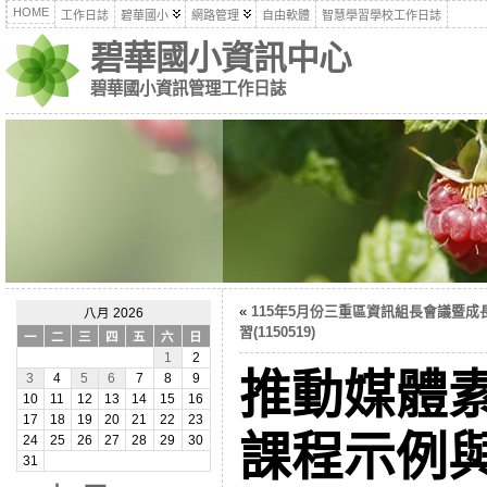
HOME
工作日誌
碧華國小
網路管理
自由軟體
智慧學習學校工作日誌
碧華國小資訊中心
碧華國小資訊管理工作日誌
«
115年5月份三重區資訊組長會議暨成
八月 2026
習(1150519)
一
二
三
四
五
六
日
1
2
推動媒體素
3
4
5
6
7
8
9
10
11
12
13
14
15
16
17
18
19
20
21
22
23
課程示例
24
25
26
27
28
29
30
31