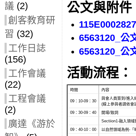
公文與附件
議
(2)
創客教育研
115E000282
習
(32)
6563120_公
工作日誌
6563120_公
(156)
活動流程：
工作會議
(22)
時間
內容
工程會議
與會人員簽到/進入
09：10-09：30
(線上參與者請依會
(2)
09：30-09：40
開場/致詞
廣達《游於
Sectiion1-融入
09：40-10：00
以自然領域為例-「