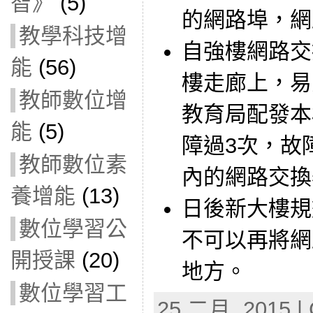
智》
(5)
的網路埠，網
教學科技增
自強樓網路交
能
(56)
樓走廊上，易
教師數位增
教育局配發本
能
(5)
障過3次，故
教師數位素
內的網路交換
養增能
(13)
日後新大樓規
數位學習公
不可以再將網
開授課
(20)
地方。
數位學習工
25 二月, 2015 | 