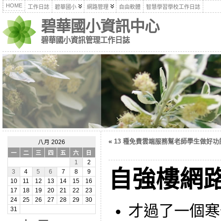
HOME
工作日誌
碧華國小
網路管理
自由軟體
智慧學習學校工作日誌
碧華國小資訊中心
碧華國小資訊管理工作日誌
«
13 種免費雲端服務幫老師學生做好功
八月 2026
一
二
三
四
五
六
日
1
2
自強樓網
3
4
5
6
7
8
9
10
11
12
13
14
15
16
17
18
19
20
21
22
23
24
25
26
27
28
29
30
才過了一個寒
31