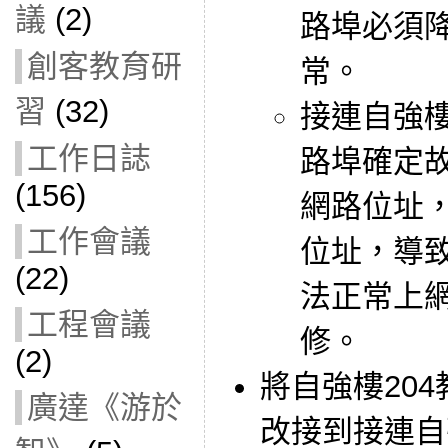
議
(2)
路埠必須降為
創客教育研
常。
習
(32)
接連自強樓
工作日誌
路埠確定故
(156)
網路位址，
工作會議
位址，導
(22)
法正常上
工程會議
修。
(2)
將自強樓204
廣達《游於
改接到接連自強