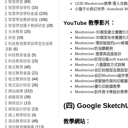
智慧學習
(84)
123D Meshmixer教學-雪人吊
智慧學習學校
(15)
小璇子の奇幻世界: Autodesk M
智慧學習學校會議
(220)
智慧學習教師增能
(106)
YouTube 教學影片：
智慧學習種子教師研習
(28)
生命教育
(25)
Meshmixer-3D模型建立實體化示
研習
(19)
Meshmixer-3D模型布林實體化示
Meshmixer 環狀破面的join
科技教育教學與學習及探索
Meshmixer奶油獅範例
活動
(6)
Meshmixer 燈罩與底座設計
科技教育會議
(5)
Meshmixer好用功能soft tra
科技教育研習
(15)
Meshmixer 八種選取方式詳解
程式教育
(40)
Meshmixer自訂封閉型及開放
程式教育會議
(21)
Meshmixer自訂Meshmix組件
程式教育研習
(44)
Meshmixer視窗操作與列印範
程式設計研習
(26)
Meshmixer優化印刷檔教學
網站維運
(152)
Meshmixer拆件與卡榫設計教學
網路管理
(38)
網頁設計
(13)
(四) Google Sketch
網頁設計研習
(13)
線上教學研習
(4)
教學網站：
資訊教育研習
(48)
資訊教育輔導團
(113)