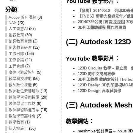
YouTube 教學影片：
分類
【發現】20140510 – 列印3D未
【TVBS】勞動力衰退元年／低
Adobe 系列課程
(8)
20140725公視 [流言追追追] 3
NAS
(73)
3D列印體驗課程 運作原理篇
人工智慧AI
(87)
創客教育
(30)
(二) Autodesk 123D
創客教育會議
(2)
創客教育研習
(32)
工作日誌
(156)
YouTube 教學影片：
工作會議
(22)
工程會議
(2)
123D Circuits 教學 – 建立第
廣達《游於智》
(5)
123D 的中文簡易教學
教學科技增能
(56)
3D列印教學 收納盒設計 The box d
教師數位增能
(5)
123D Design 3D列印建模MO
123D Design 高跟鞋製作
教師數位素養增能
(13)
數位學習公開授課
(20)
(三) Autodesk Mesh
數位學習工作坊
(8)
數位學習精進方案
(16)
數位學習高峰會
(2)
教學網站：
數學教育
(1)
新大樓施工
(36)
meshmixer設計專區 – inplus