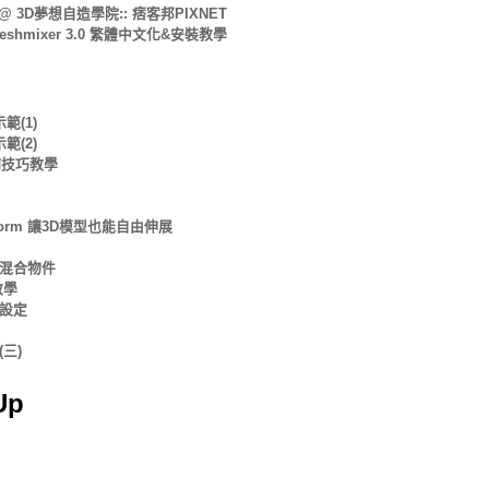
飾@ 3D夢想自造學院:: 痞客邦PIXNET
eshmixer 3.0 繁體中文化&安裝教學
範(1)
範(2)
修補技巧教學
nsform 讓3D模型也能自由伸展
型混合物件
教學
圍設定
(三)
Up