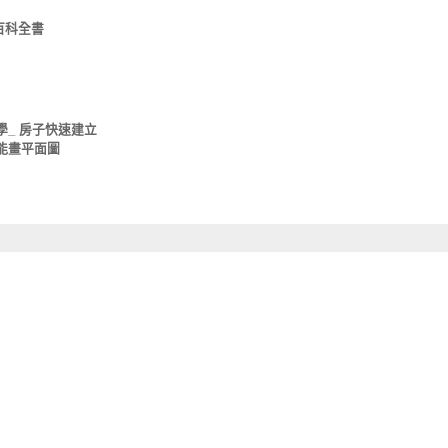
的百科全書
y 教學_ 房子快速建立
 也能畫平面圖