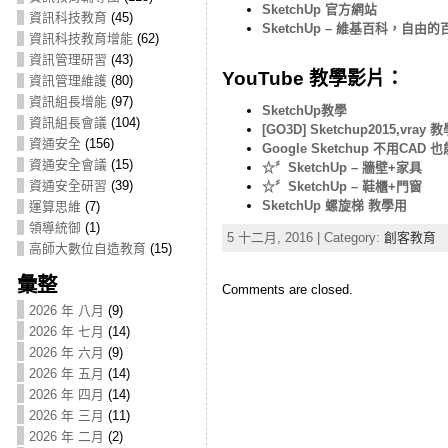
SketchUp 官方網站
資訊科技教育
(45)
SketchUp – 維基百科，自由
資訊科技教育增能
(62)
資訊管理研習
(43)
YouTube 教學影片：
資訊管理維護
(80)
資訊組長增能
(97)
SketchUp教學
資訊組長會議
(104)
[GO3D] Sketchup2015,vra
資通安全
(156)
Google Sketchup 不用CAD
資通安全會議
(15)
☆〞SketchUp – 牆壁+家具
資通安全研習
(39)
☆〞SketchUp – 鞋櫃+門窗
SketchUp 螺旋梯 教學用
運算思維
(7)
領導統御
(1)
5 十二月, 2016 | Category:
創客教育
高師大數位自造教育
(15)
彙整
Comments are closed.
2026 年 八月
(9)
2026 年 七月
(14)
2026 年 六月
(9)
2026 年 五月
(14)
2026 年 四月
(14)
2026 年 三月
(11)
2026 年 二月
(2)