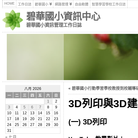
HOME
工作日誌
碧華國小
網路管理
自由軟體
智慧學習學校工作日誌
碧華國小資訊中心
碧華國小資訊管理工作日誌
«
碧華國小行動學習學校教授到校輔導研習(
八月 2026
一
二
三
四
五
六
日
3D列印與3D
1
2
3
4
5
6
7
8
9
10
11
12
13
14
15
16
17
18
19
20
21
22
23
(一) 3D列印
24
25
26
27
28
29
30
31
« 七月