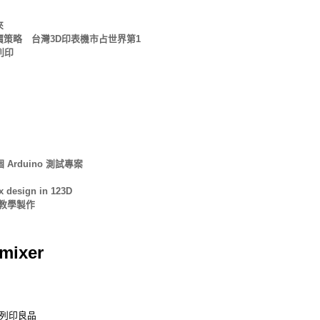
來
價策略 台灣3D印表機市占世界第1
D列印
一個 Arduino 測試專案
esign in 123D
AI教學製作
mixer
 3D列印良品