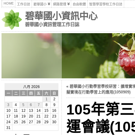
HOME
工作日誌
碧華國小
網路管理
自由軟體
智慧學習學校工作日誌
碧華國小資訊中心
碧華國小資訊管理工作日誌
«
碧華國小行動學習學校研習：擴增實
八月 2026
擬實境在行動學習上的應用(1050909)
一
二
三
四
五
六
日
1
2
105年第
3
4
5
6
7
8
9
10
11
12
13
14
15
16
17
18
19
20
21
22
23
運會議(105
24
25
26
27
28
29
30
31