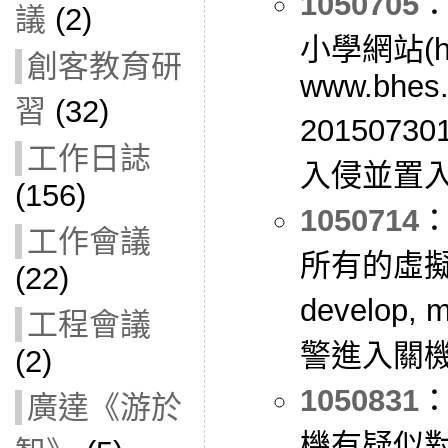
1050705
議
(2)
小學網站(htt
創客教育研
www.bhes.
習
(32)
201507301
工作日誌
入侵並置
(156)
1050714
：
工作會議
所有的虛擬機 
(22)
develop,
工程會議
警進入關
(2)
1050831
：
廣達《游於
機有疑似