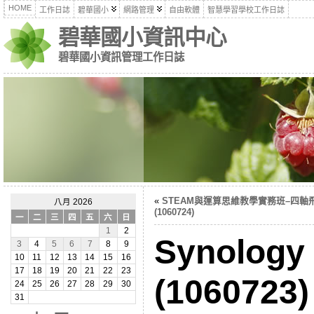
HOME
工作日誌
碧華國小
網路管理
自由軟體
智慧學習學校工作日誌
碧華國小資訊中心
碧華國小資訊管理工作日誌
«
STEAM與運算思維教學實務班–四軸
八月 2026
(1060724)
一
二
三
四
五
六
日
1
2
Synolog
3
4
5
6
7
8
9
10
11
12
13
14
15
16
17
18
19
20
21
22
23
(1060723)
24
25
26
27
28
29
30
31