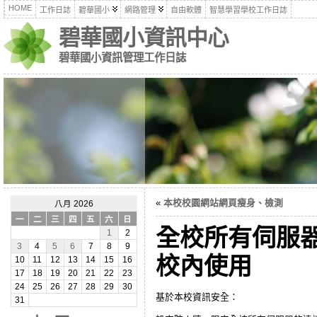
HOME
工作日誌
碧華國小
網路管理
自由軟體
智慧學習學校工作日誌
碧華國小資訊中心
碧華國小資訊管理工作日誌
«
本校校園網站網頁瘦身、檢測
八月 2026
一
二
三
四
五
六
日
全校所有伺服
1
2
3
4
5
6
7
8
9
校內使用
10
11
12
13
14
15
16
17
18
19
20
21
22
23
24
25
26
27
28
29
30
基於本校資訊安全：
31