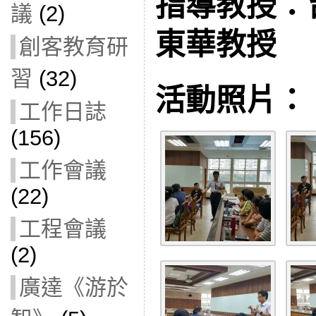
指導教授：
議
(2)
東華教授
創客教育研
習
(32)
活動照片：
工作日誌
(156)
工作會議
(22)
工程會議
(2)
廣達《游於