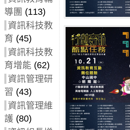
導團
(113)
資訊科技教
育
(45)
資訊科技教
育增能
(62)
資訊管理研
習
(43)
資訊管理維
護
(80)