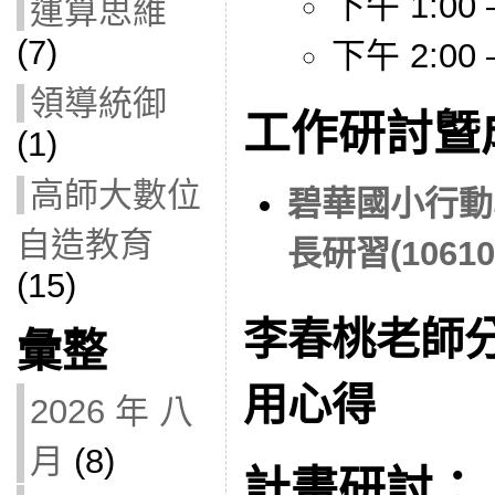
下午 1:00 –
運算思維
(7)
下午 2:00 –
領導統御
工作研討曁
(1)
高師大數位
碧華國小行動
自造教育
長研習(10610
(15)
李春桃老師
彙整
用心得
2026 年 八
月
(8)
計畫研討：