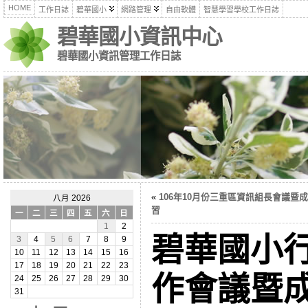
HOME
工作日誌
碧華國小
網路管理
自由軟體
智慧學習學校工作日誌
碧華國小資訊中心
碧華國小資訊管理工作日誌
«
106年10月份三重區資訊組長會議暨
八月 2026
習
一
二
三
四
五
六
日
1
2
碧華國小
3
4
5
6
7
8
9
10
11
12
13
14
15
16
17
18
19
20
21
22
23
作會議暨
24
25
26
27
28
29
30
31