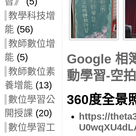
智》
(5)
教學科技增
能
(56)
教師數位增
Google 
能
(5)
教師數位素
動學習-空
養增能
(13)
360度全景
數位學習公
開授課
(20)
https://the
U0wqXU4dL
數位學習工