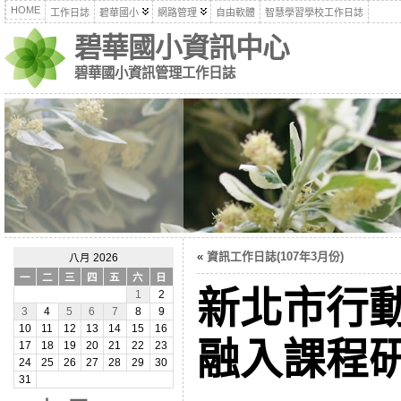
HOME
工作日誌
碧華國小
網路管理
自由軟體
智慧學習學校工作日誌
碧華國小資訊中心
碧華國小資訊管理工作日誌
«
資訊工作日誌(107年3月份)
八月 2026
一
二
三
四
五
六
日
新北市行動
1
2
3
4
5
6
7
8
9
10
11
12
13
14
15
16
融入課程研習
17
18
19
20
21
22
23
24
25
26
27
28
29
30
31