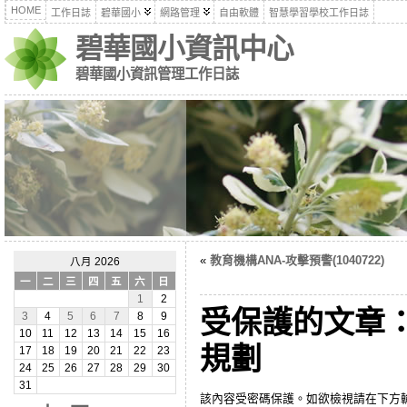
HOME
工作日誌
碧華國小
網路管理
自由軟體
智慧學習學校工作日誌
碧華國小資訊中心
碧華國小資訊管理工作日誌
«
教育機構ANA-攻擊預警(1040722)
八月 2026
一
二
三
四
五
六
日
1
2
受保護的文章
3
4
5
6
7
8
9
10
11
12
13
14
15
16
規劃
17
18
19
20
21
22
23
24
25
26
27
28
29
30
31
該內容受密碼保護。如欲檢視請在下方