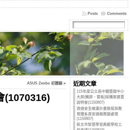
Posts
Comments
近期文章
ASUS Zenbo 初體驗
»
115年度公立高中職暨國中小
070316)
大屏(觸屏、雷板)採購案建置
說明會(1150807)
資通安全維護計畫撰寫與教
育體系資安通報應變處理
(1150807)
新北市智慧學習典範學校工
作會議(1150819)