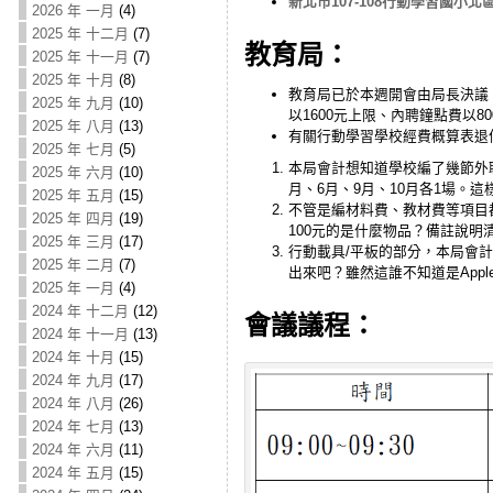
新北市107-108行動學習國小
2026 年 一月
(4)
2025 年 十二月
(7)
教育局：
2025 年 十一月
(7)
2025 年 十月
(8)
教育局已於本週開會由局長決議，
2025 年 九月
(10)
以1600元上限、內聘鐘點費以
2025 年 八月
(13)
有關行動學習學校經費概算表退
2025 年 七月
(5)
本局會計想知道學校編了幾節外聘
2025 年 六月
(10)
月、6月、9月、10月各1場
2025 年 五月
(15)
不管是編材料費、教材費等項目都
2025 年 四月
(19)
100元的是什麼物品？備註說明
2025 年 三月
(17)
行動載具/平板的部分，本局會計
2025 年 二月
(7)
出來吧？雖然這誰不知道是Appl
2025 年 一月
(4)
2024 年 十二月
(12)
會議議程：
2024 年 十一月
(13)
2024 年 十月
(15)
2024 年 九月
(17)
2024 年 八月
(26)
2024 年 七月
(13)
2024 年 六月
(11)
2024 年 五月
(15)