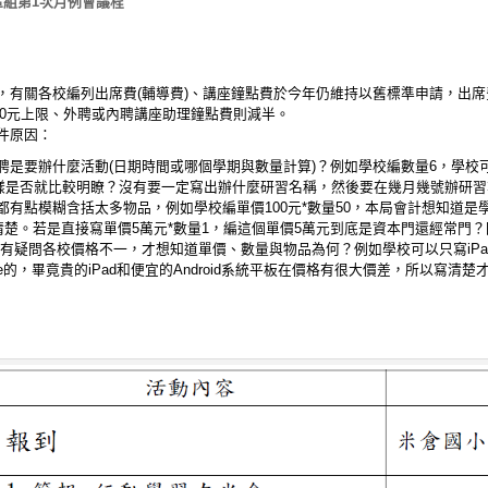
北區組第1次月例會議程
有關各校編列出席費(輔導費)、講座鐘點費於今年仍維持以舊標準申請，出席費(
800元上限、外聘或內聘講座助理鐘點費則減半。
件原因：
是要辦什麼活動(日期時間或哪個學期與數量計算)？例如學校編數量6，學校可
。這樣是否就比較明瞭？沒有要一定寫出辦什麼研習名稱，然後要在幾月幾號辦研
有點模糊含括太多物品，例如學校編單價100元*數量50，本局會計想知道是
清楚。若是直接寫單價5萬元*數量1，編這個單價5萬元到底是資本門還經常門
有疑問各校價格不一，才想知道單價、數量與物品為何？例如學校可以只寫iPa
e的，畢竟貴的iPad和便宜的Android系統平板在價格有很大價差，所以寫清