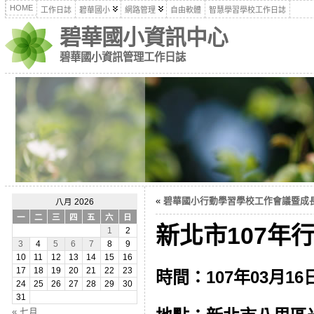
HOME
工作日誌
碧華國小
網路管理
自由軟體
智慧學習學校工作日誌
碧華國小資訊中心
碧華國小資訊管理工作日誌
«
碧華國小行動學習學校工作會議暨成長研習
八月 2026
一
二
三
四
五
六
日
新北市107年行
1
2
3
4
5
6
7
8
9
10
11
12
13
14
15
16
17
18
19
20
21
22
23
時間：107年03月16
24
25
26
27
28
29
30
31
« 七月