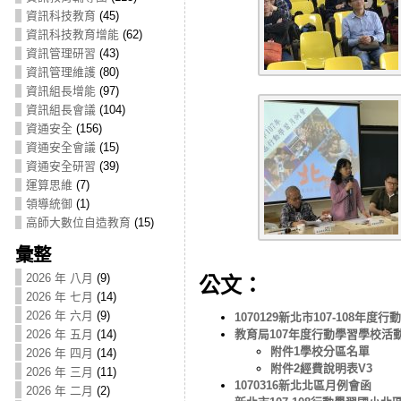
資訊科技教育
(45)
資訊科技教育增能
(62)
資訊管理研習
(43)
資訊管理維護
(80)
資訊組長增能
(97)
資訊組長會議
(104)
資通安全
(156)
資通安全會議
(15)
資通安全研習
(39)
運算思維
(7)
領導統御
(1)
高師大數位自造教育
(15)
彙整
2026 年 八月
(9)
公文：
2026 年 七月
(14)
2026 年 六月
(9)
1070129新北市107-108年
教育局107年度行動學習學校
2026 年 五月
(14)
附件1學校分區名單
2026 年 四月
(14)
附件2經費說明表V3
2026 年 三月
(11)
1070316新北北區月例會函
2026 年 二月
(2)