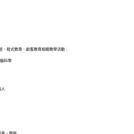
習、程式教育、創客教育相關教學活動：
電腦科學
絡人
試算表、簡報