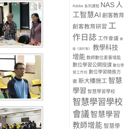
人
NAS
Adobe 系列課程
工智慧AI
創客教育
工
創客教育研習
作日誌
工作會議
廣
教學科技
達《游於智》
增能
教師數位素養增能
數位學習公開授課
數位學
數位學習精進方
習工作坊
智慧
新大樓施工
案
學習
智慧學習學校
智慧學習學校
會議
智慧學習
教師增能
智慧學