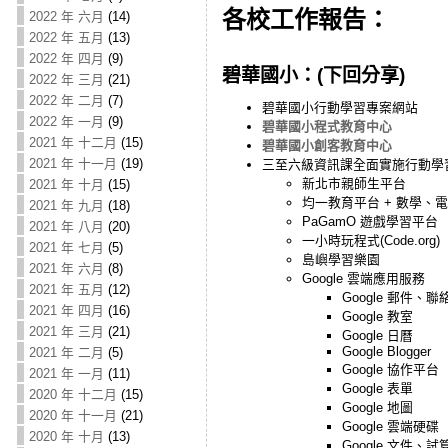
各校工作報告：
2022 年 六月
(14)
2022 年 五月
(13)
2022 年 四月
(9)
碧華國小：(下回分享)
2022 年 三月
(21)
2022 年 二月
(7)
碧華國小行動學習專案網站
2022 年 一月
(9)
碧華國小程式教育中心
2021 年 十二月
(15)
碧華國小創客教育中心
2021 年 十一月
(19)
三至六級資訊課全面實施行動學
新北市親師生平台
2021 年 十月
(15)
均一教育平台 + 數學、
2021 年 九月
(18)
PaGamO 遊戲學習平台
2021 年 八月
(20)
一小時玩程式(Code.org)
2021 年 七月
(5)
島嶼學習樂園
2021 年 六月
(8)
Google 雲端應用服務
2021 年 五月
(12)
Google 郵件、聯
2021 年 四月
(16)
Google 教室
2021 年 三月
(21)
Google 日曆
Google Blogger
2021 年 二月
(5)
Google 協作平台
2021 年 一月
(11)
Google 表單
2020 年 十二月
(15)
Google 地圖
2020 年 十一月
(21)
Google 雲端硬碟
2020 年 十月
(13)
Google 文件、