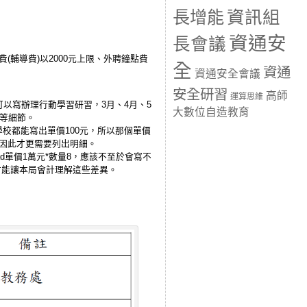
長增能
資訊組
資通安
長會議
輔導費)以2000元上限、外聘鐘點費
全
資通
資通安全會議
安全研習
高師
運算思維
以寫辦理行動學習研習，3月、4月、5
大數位自造教育
習等細節。
學校都能寫出單價100元，所以那個單價
？因此才更需要列出明細。
d單價1萬元*數量8，應該不至於會寫不
楚才能讓本局會計理解這些差異。