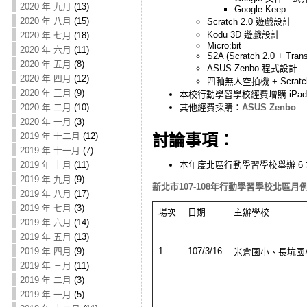
2020 年 九月
(13)
Google Keep
2020 年 八月
(15)
Scratch 2.0 遊戲設計
Kodu 3D 遊戲設計
2020 年 七月
(18)
Micro:bit
2020 年 六月
(11)
S2A (Scratch 2.0 + Tran
2020 年 五月
(8)
ASUS Zenbo 程式設計
2020 年 四月
(12)
四軸無人空拍機 + Scratc
2020 年 三月
(9)
本校行動學習學校經費增購 iPad、
2020 年 二月
(10)
其他經費採購：
ASUS Zenbo
2020 年 一月
(3)
2019 年 十二月
(12)
討論事項：
2019 年 十一月
(7)
2019 年 十月
(11)
本年度北區行動學習學校舉辦 6
2019 年 九月
(9)
新北市107-108年行動學習學校北區月例會規
2019 年 八月
(17)
2019 年 七月
(3)
場次
日期
主辦學校
2019 年 六月
(14)
2019 年 五月
(13)
1
107/3/16
2019 年 四月
(9)
米倉國小、長坑國
2019 年 三月
(11)
2019 年 二月
(3)
2019 年 一月
(5)