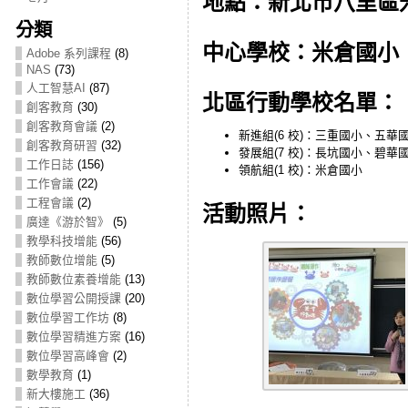
地點：新北市八里區
分類
中心學校：米倉國小
Adobe 系列課程
(8)
NAS
(73)
人工智慧AI
(87)
北區行動學校名單：
創客教育
(30)
創客教育會議
(2)
新進組(6 校)：三重國小、五
創客教育研習
(32)
發展組(7 校)：長坑國小、碧
工作日誌
(156)
領航組(1 校)：米倉國小
工作會議
(22)
工程會議
(2)
活動照片：
廣達《游於智》
(5)
教學科技增能
(56)
教師數位增能
(5)
教師數位素養增能
(13)
數位學習公開授課
(20)
數位學習工作坊
(8)
數位學習精進方案
(16)
數位學習高峰會
(2)
數學教育
(1)
新大樓施工
(36)