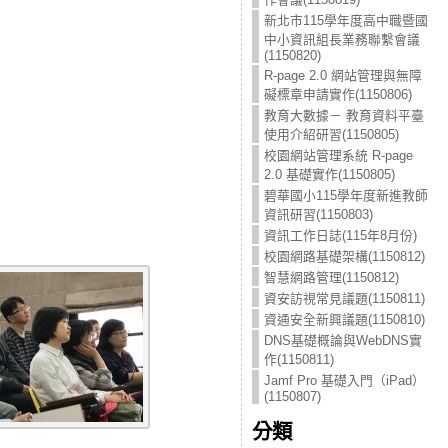
新北市115學年度高中職暨國
中小資訊組長業務聯繫會議
(1150820)
R-page 2.0 網站管理與無障
礙標章申請實作(1150806)
教育大數據－ 教育資料平臺
使用介紹研習(1150805)
校園網站管理系統 R-page
2.0 基礎實作(1150805)
碧華國小115學年度新進教師
資訊研習(1150803)
資訊工作日誌(115年8月份)
校園網路基礎架構(1150812)
智慧網路管理(1150812)
資安訪視常見議題(1150811)
資通安全新興議題(1150810)
DNS基礎概論與WebDNS實
作(1150811)
Jamf Pro 基礎入門（iPad）
(1150807)
分類