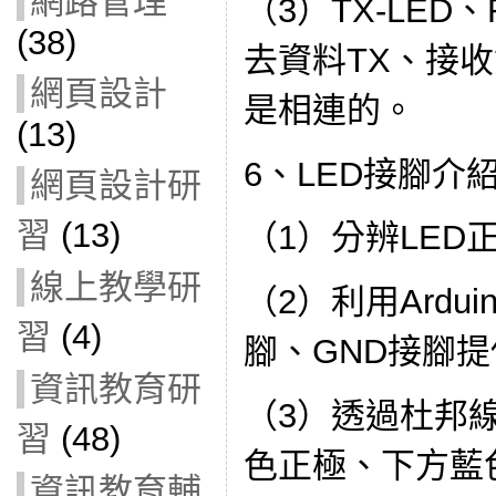
網路管理
（3）TX-LED
(38)
去資料TX、接收
網頁設計
是相連的。
(13)
6、LED接腳介
網頁設計研
習
(13)
（1）分辨LED
線上教學研
（2）利用Ardui
習
(4)
腳、GND接腳
資訊教育研
（3）透過杜邦
習
(48)
色正極、下方藍
資訊教育輔