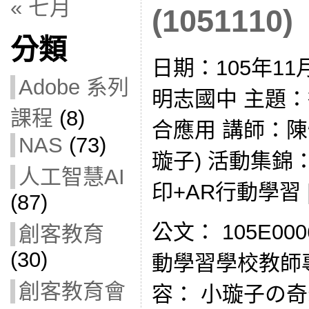
« 七月
(1051110)
分類
日期：105年11
Adobe 系列
明志國中 主題：行
課程
(8)
合應用 講師：陳
NAS
(73)
璇子) 活動集錦
人工智慧AI
印+AR行動學習
(87)
公文： 105E00
創客教育
(30)
動學習學校教師
創客教育會
容： 小璇子の奇幻世界