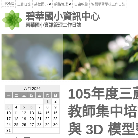
HOME
工作日誌
碧華國小
網路管理
自由軟體
智慧學習學校工作日誌
碧華國小資訊中心
碧華國小資訊管理工作日誌
105年度
八月 2026
一
二
三
四
五
六
日
1
2
教師集中培
3
4
5
6
7
8
9
10
11
12
13
14
15
16
17
18
19
20
21
22
23
與 3D 模
24
25
26
27
28
29
30
31