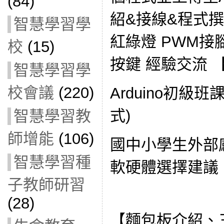
(84)
紹&接線&程式撰寫
智慧學習學
紅綠燈 PWM接
校
(15)
按鍵 經驗交流 【
智慧學習學
校會議
(220)
Arduino初級班
式)
智慧學習教
師增能
(106)
國中小學生外部感
智慧學習種
軟硬體選擇建議
子教師研習
(28)
【麵包板介紹、