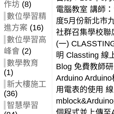
作坊
(8)
電腦教室 講師：
數位學習精
度5月份新北市
進方案
(16)
社群召集學校聯
數位學習高
(一) CLASSTIN
峰會
(2)
明 Classting 
數學教育
Blog 免費教師研
(1)
Arduino Ard
新大樓施工
用電表的使用 
(36)
mblock&Ard
智慧學習
個程式並上傳至Ar